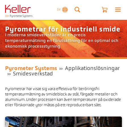
SV
Pyrometrar för industriell smide
I moderna smideverkstäder är en precis
temperaturmätning en förutsättning för en optimal och
ekonomisk processstyrning
Pyrometer Systems
Applikationslösningar
Smidesverkstad
Pyrometrar har visat sig vara effektiva för beröringsfri
temperaturmätning av smideblock av stål, färgade metaller och
aluminium. Under processen kan även temperaturer på oxiderade
eller förskorrade ytor mätas på ett reproducerbart sätt.