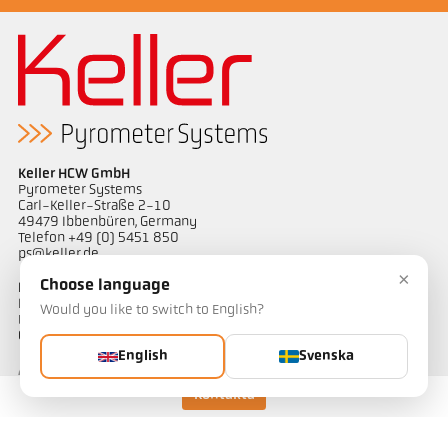
Keller HCW GmbH
Pyrometer Systems
Carl-Keller-Straße 2-10
49479 Ibbenbüren, Germany
Telefon +49 (0) 5451 850
ps@keller.de
×
Choose language
Länkar
Legal Notice
Would you like to switch to English?
Privacy
GTC
English
Svenska
Kontakta
Kontakt
Har du frågor om våra temperaturmätningslösningar? Vårt team