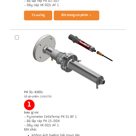
- Bộ lắp ráp PK 01-027
Brochure CellaTemp PK PKF PKL
Questionnaire Radiation Pyrometers
- Dây cáp VK 02/L AF 1
Tải xuống
đến trang sản phẩm
PK 51-K001
Số sản phẩm: 1090755
Bản vẻ PK 11-K001
1
bao gồm:
- Pyrometer CellaTemp PK 51 BF 1
- Bộ lắp ráp PK 15-004
- Dây cáp VK 02/L AF 1
Ghi chú:
không ảnh hưởng bởi ngọn lửa