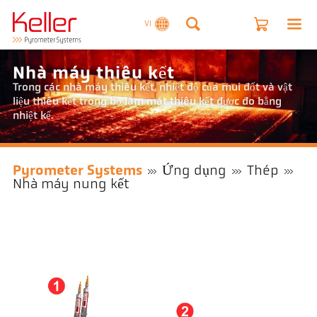
VI
Nhà máy thiêu kết
Trong các nhà máy thiêu kết, nhiệt độ của mui đốt và vật
liệu thiêu kết trong bộ làm mát thiêu kết được đo bằng
nhiệt kế.
Pyrometer Systems
Ứng dụng
Thép
Nhà máy nung kết