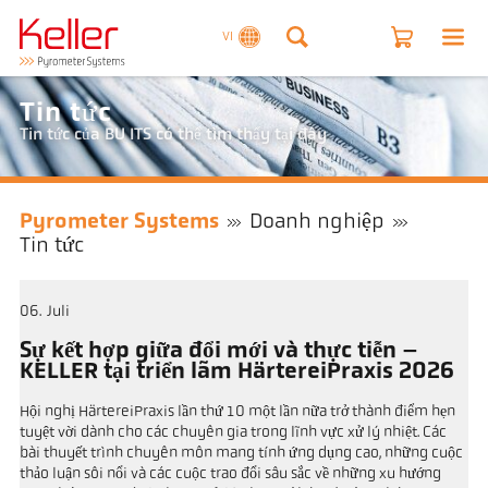
VI
Tin tức
Tin tức của BU ITS có thể tìm thấy tại đây
Pyrometer Systems
Doanh nghiệp
Tin tức
06
Juli
Sự kết hợp giữa đổi mới và thực tiễn –
KELLER tại triển lãm HärtereiPraxis 2026
Hội nghị HärtereiPraxis lần thứ 10 một lần nữa trở thành điểm hẹn
tuyệt vời dành cho các chuyên gia trong lĩnh vực xử lý nhiệt. Các
bài thuyết trình chuyên môn mang tính ứng dụng cao, những cuộc
thảo luận sôi nổi và các cuộc trao đổi sâu sắc về những xu hướng