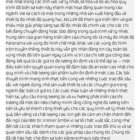
mới nhất trong các lĩnh vực xử lý nhiệt, số hóa và tối ưu hóa quy
trình đã biến sự kiện này thành một hoạt động quan trọng của
ngành. Với tư cách là một trong những nhà sản xuất hàng đầu về
thiết bị đo nhiệt độ quang học, KELLER đã tham gia triển lãm và giới
thiệu một giải pháp sáng tạo để đo nhiệt độ chính xác cho các chi
tiết đang chuyển động hoặc dao động trong quá trình xử lý nhiệt.
Trung tâm của gian hàng triển lãm của chúng tôi là máy đo nhiệt độ
Panorama với vùng đo hình chữ nhật. Khác với các vùng đo hình
tròn truyền thống, thiết bị này vẫn ghi nhận đáng tin cậy toàn bộ
vùng nhiệt độ liên quan ngay cả khi vị trí của chi tiết gia công dao
động. Kết quả là các giá trị đo lường ổn định và có thể lặp lại – một
điều kiện tiên quyết quan trọng để đảm bảo độ an toàn cao nhất cho
quy trình và chất lượng sản phẩm luôn ổn định ở mức cao. Các bài
thuyết trình mang tính thực tiễn cùng với những cuộc trao đổi sâu
sắc với người dùng, nhà sản xuất thiết bị và các chuyên gia trong
ngành đặc biệt có giá trị. Các cuộc thảo luận về những thách thức
hiện tại, yêu cầu trong tương lai và xu hướng phát triển của thị
trường đã một lần nữa chứng minh rằng công nghệ đo lường tiên
tiến là yếu tố thành công thiết yếu cho các quy trình xử lý nhiệt hiệu
quả, bền vững và chất lượng cao. Xin gửi lời cảm ơn chân thành đến
đội ngũ của IBW Dr. Irretier GmbH vì sự tổ chức xuất sắc, cũng như
đến tất cả các khách tham quan vì những cuộc trao đổi thú vị và sự
quan tâm sâu sắc dành cho các giải pháp của chúng tôi. Chúng tôi
đã rất háo hức chờ đón sự kiện HärtereiPraxis tiếp theo!