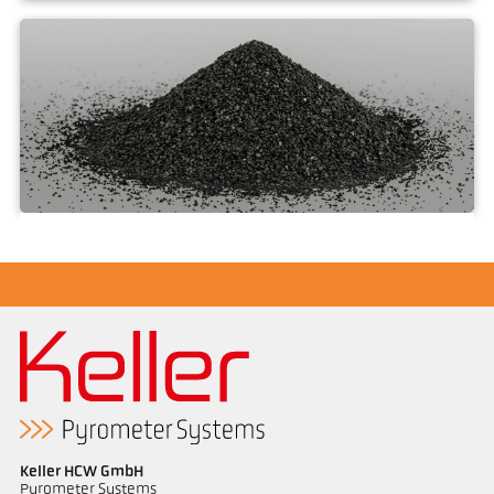
Carbon · Graphit · Graphen
Muội than
Keller HCW GmbH
Pyrometer Systems