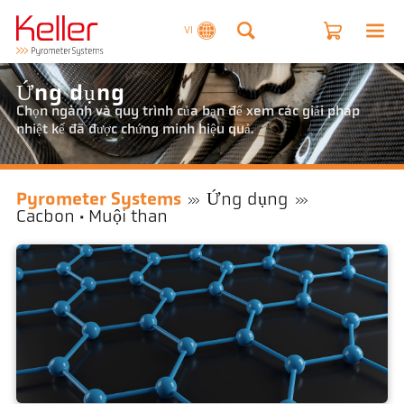
VI
Ứng dụng
Chọn ngành và quy trình của bạn để xem các giải pháp
nhiệt kế đã được chứng minh hiệu quả.
Pyrometer Systems
Ứng dụng
Cacbon · Muội than