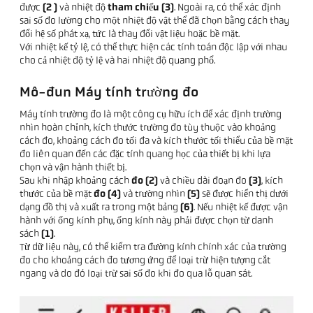
được
(2
)
và nhiệt độ
tham chiếu (3)
. Ngoài ra, có thể xác định
sai số đo lường cho một nhiệt độ vật thể đã chọn bằng cách thay
đổi hệ số phát xạ, tức là thay đổi vật liệu hoặc bề mặt.
Với nhiệt kế tỷ lệ, có thể thực hiện các tính toán độc lập với nhau
cho cả nhiệt độ tỷ lệ và hai nhiệt độ quang phổ.
Mô-đun Máy tính trường đo
Máy tính trường đo là một công cụ hữu ích để xác định trường
nhìn hoàn chỉnh, kích thước trường đo tùy thuộc vào khoảng
cách đo, khoảng cách đo tối đa và kích thước tối thiểu của bề mặt
đo liên quan đến các đặc tính quang học của thiết bị khi lựa
chọn và vận hành thiết bị.
Sau khi nhập khoảng cách
đo (2)
và chiều dài đoạn đo
(3)
, kích
thước của bề mặt
đo (4)
và trường nhìn
(5)
sẽ được hiển thị dưới
dạng đồ thị và xuất ra trong một bảng
(6)
. Nếu nhiệt kế được vận
hành với ống kính phụ, ống kính này phải được chọn từ danh
sách
(1)
.
Từ dữ liệu này, có thể kiểm tra đường kính chính xác của trường
đo cho khoảng cách đo tương ứng để loại trừ hiện tượng cắt
ngang và do đó loại trừ sai số đo khi đo qua lỗ quan sát.