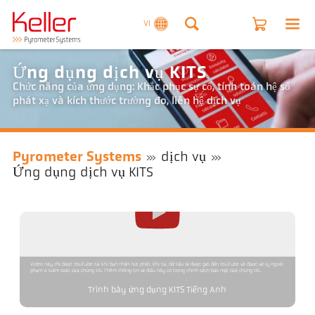
VI
Ứng dụng dịch vụ KITS
Chức năng của ứng dụng: Khắc phục sự cố, tính toán hệ số
phát xạ và kích thước trường đo, liên hệ dịch vụ
Pyrometer Systems
dịch vụ
Ứng dụng dịch vụ KITS
Video này chỉ được YouTube tải khi bạn nhấn nút phát. Khi tải, dữ liệu sẽ được gửi đến YouTube và được xử lý ngoài
phạm vi kiểm soát của chúng tôi. Thêm thông tin về điều này có trong chính sách bảo mật của chúng tôi.
Trình bày ứng dụng KITS Tiếng Anh