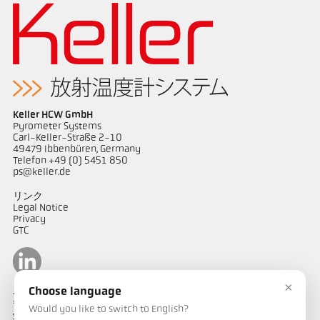
Keller HCW GmbH
Pyrometer Systems
Carl-Keller-Straße 2-10
49479 Ibbenbüren, Germany
Telefon +49 (0) 5451 850
ps@keller.de
リンク
Legal Notice
Privacy
GTC
×
Choose language
ケラーパイロメータージャパン
〒487-0035
Would you like to switch to English?
愛知県春日井市