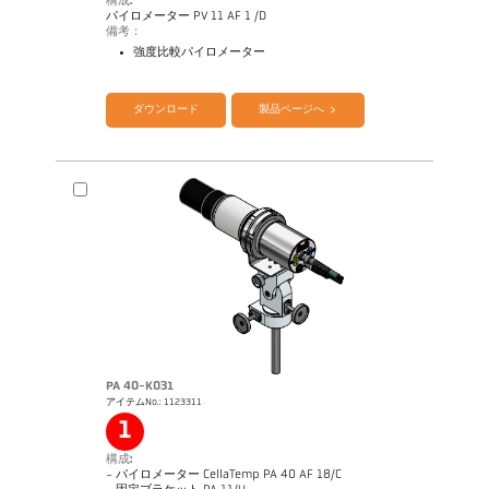
構成:
パイロメーター PV 11 AF 1 /D
備考：
強度比較パイロメーター
カタログ Mikro PV 11
Questionnaire Radiation Pyrometers
ダウンロード
製品ページへ
PA 40-K031
アイテムNo.: 1123311
アプリケーションレポート 測定 より small
objects
1
構成:
- パイロメーター CellaTemp PA 40 AF 18/C