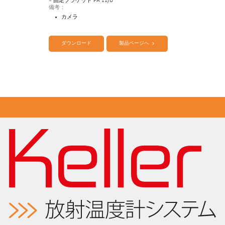
- 固定ブラケット PA 11/U
備考：
カメラ
カタログ CellaTemp PA
Questionnaire Radiation Pyrometers
ダウンロード
製品ページへ
アプリケーションレポート 測定 より small
objects