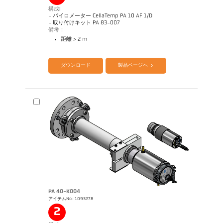
構成:
- パイロメーター CellaTemp PA 10 AF 1/D
- 取り付けキット PA 83-007
備考：
距離 > 2 m
カタログ CellaTemp PA
Questionnaire Radiation Pyrometers
ダウンロード
製品ページへ
PA 40-K004
アイテムNo.: 1093278
図面 PA 10-K001
2