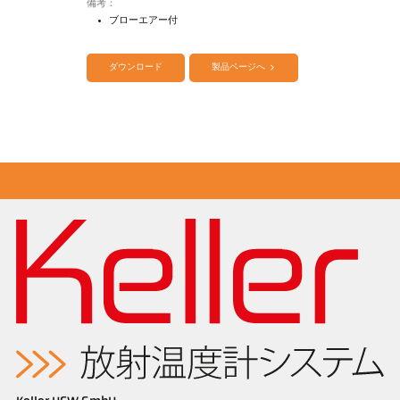
備考：
ブローエアー付
カタログ CellaTemp PA
Questionnaire Radiation Pyrometers
ダウンロード
製品ページへ
図面 PA 40-K038