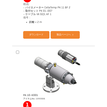
構成:
- パイロメーター CellaTemp PK 11 BF 2
- 取付セット PK 01-007
- ケーブル VK 02/L AF 1
備考：
距離 < 2 m
カタログ CellaTemp PK PKF PKL
Questionnaire Radiation Pyrometers
ダウンロード
製品ページへ
PA 10-K001
アイテムNo.: 1093306
図面 PK 11-K002
1