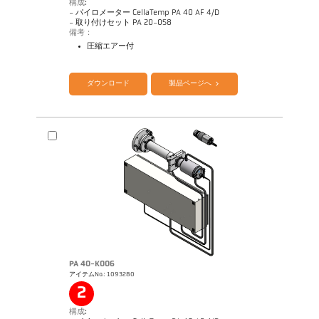
構成:
- パイロメーター CellaTemp PA 40 AF 4/D
- 取り付けセット PA 20-058
備考：
圧縮エアー付
カタログ CellaTemp PA
Questionnaire Radiation Pyrometers
ダウンロード
製品ページへ
PA 40-K006
アイテムNo.: 1093280
図面 PA 40-K004
2
構成: