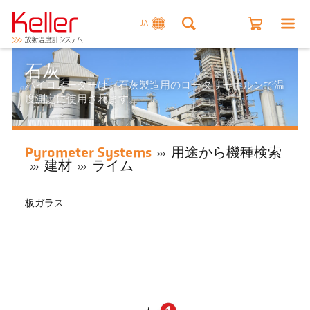
JA
石灰
パイロメーターは、石灰製造用のロータリーキルンで温
度測定に使用されます。
Pyrometer Systems
用途から機種検索
建材
ライム
板ガラス