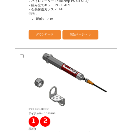
- パイロメーター CellaTemp PA 40 AF 4/L
- 組み立てキット PA 20-071
- 石英保護ガラス 70146
備考：
距離> 1.2 m
カタログ CellaTemp PA
Questionnaire Radiation Pyrometers
ダウンロード
製品ページへ
PKL 68-K002
アイテムNo.: 1095103
図面 PA 40-K008
1
2
構成: