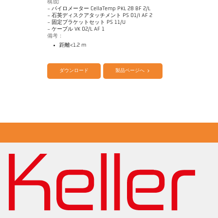
構成:
- パイロメーター CellaTemp PKL 28 BF 2/L
- 石英ディスクアタッチメント PS 01/I AF 2
- 固定ブラケットセット PS 11/U
- ケーブル VK 02/L AF 1
備考：
距離<1.2 m
カタログ CellaTemp PK PKF PKL
Questionnaire Radiation Pyrometers
ダウンロード
製品ページへ
図面 PKL 28-K001