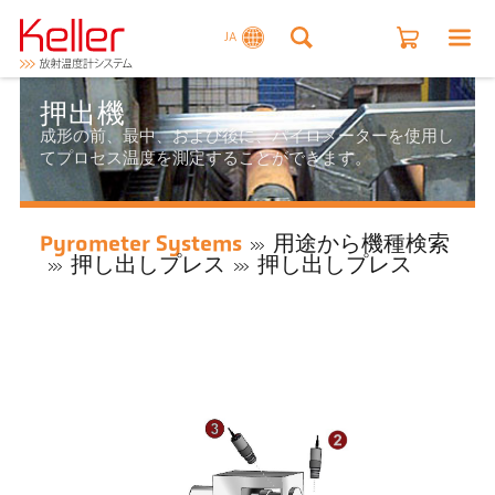
JA
押出機
成形の前、最中、および後に、パイロメーターを使用し
てプロセス温度を測定することができます。
Pyrometer Systems
用途から機種検索
押し出しプレス
押し出しプレス