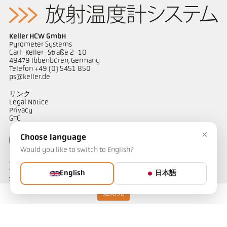
Keller HCW GmbH
Pyrometer Systems
Carl-Keller-Straße 2-10
49479 Ibbenbüren, Germany
Telefon +49 (0) 5451 850
ps@keller.de
リンク
Legal Notice
Privacy
GTC
×
Choose language
Would you like to switch to English?
ケラーパイロメータージャパン
〒487-0035
English
日本語
愛知県春日井市
藤山台1-4-1
連絡先
担当：山田
Telephone: 090-1754-1909
e-mail: kellerjapan@outlook.jp