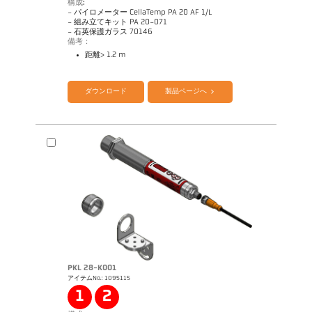
構成:
- パイロメーター CellaTemp PA 20 AF 1/L
- 組み立てキット PA 20-071
- 石英保護ガラス 70146
備考：
距離> 1.2 m
カタログ CellaTemp PA
Questionnaire Radiation Pyrometers
ダウンロード
製品ページへ
PKL 28-K001
アイテムNo.: 1095115
図面 PA 20-K003
1
2