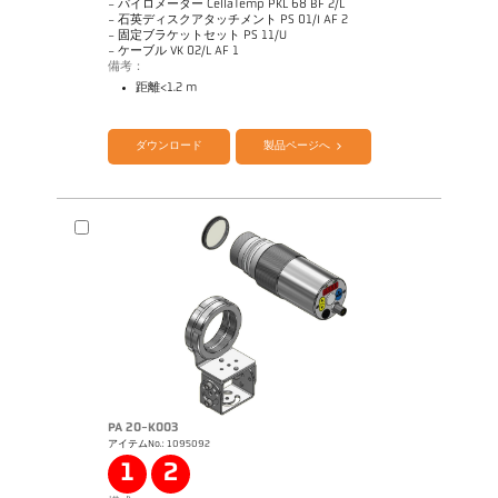
- パイロメーター CellaTemp PKL 68 BF 2/L
- 石英ディスクアタッチメント PS 01/I AF 2
- 固定ブラケットセット PS 11/U
- ケーブル VK 02/L AF 1
備考：
距離<1.2 m
カタログ CellaTemp PK PKF PKL
Questionnaire Radiation Pyrometers
ダウンロード
製品ページへ
PA 20-K003
アイテムNo.: 1095092
図面 PKL 68-K002
1
2