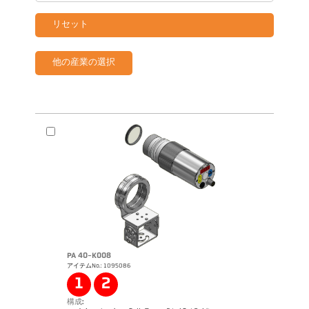
リセット
他の産業の選択
PA 40-K008
アイテムNo.: 1095086
1
2
構成: