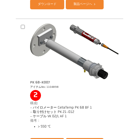
ダウンロード
製品ページへ
PK 68-K007
アイテムNo.: 1104898
アプリケーションレポート Furnace
図面 PK 21-K004
2
構成:
- パイロメーター CellaTemp PK 68 BF 1
- 取り付けセット PK 21-012
- ケーブル VK 02/L AF 1
備考：
> 550 °C
カタログ CellaTemp PK PKF PKL
Questionnaire Radiation Pyrometers