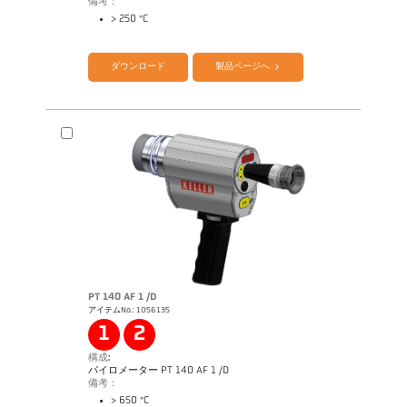
備考：
> 250 °C
カタログ CellaPort PT
Questionnaire Radiation Pyrometers
ダウンロード
製品ページへ
PT 140 AF 1 /D
アイテムNo.: 1056135
アプリケーションレポート Furnace
1
2
構成:
パイロメーター PT 140 AF 1 /D
備考：
> 650 °C