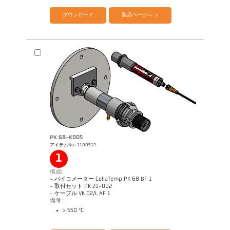
ダウンロード
製品ページへ
PK 68-K005
アイテムNo.: 1100512
1
アプリケーションレポート Furnace
図面 PK 21-K002
構成:
- パイロメーター CellaTemp PK 68 BF 1
- 取付セット PK 21-002
- ケーブル VK 02/L AF 1
備考：
> 550 °C
カタログ CellaTemp PK PKF PKL
Questionnaire Radiation Pyrometers