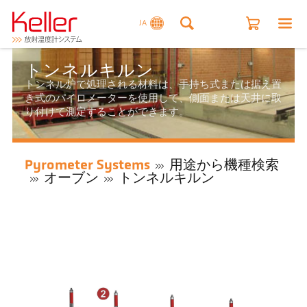
JA
トンネルキルン
トンネル炉で処理される材料は、手持ち式または据え置
き式のパイロメーターを使用して、側面または天井に取
り付けて測定することができます。
Pyrometer Systems
用途から機種検索
オーブン
トンネルキルン