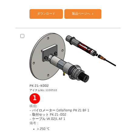
カタログ CellaPort PT
Questionnaire Radiation Pyrometers
ダウンロード
製品ページへ
PK 21-K002
アイテムNo.: 1100510
1
アプリケーションレポート Furnace
構成:
- パイロメーター CellaTemp PK 21 BF 1
- 取付セット PK 21-002
- ケーブル VK 02/L AF 1
備考：
> 250 °C
カタログ CellaTemp PK PKF PKL
Questionnaire Radiation Pyrometers