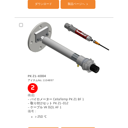
ダウンロード
製品ページへ
PK 21-K004
アイテムNo.: 1104897
アプリケーションレポート Furnace
図面 PK 68-K005
2
構成:
- パイロメーター CellaTemp PK 21 BF 1
- 取り付けセット PK 21-012
- ケーブル VK 02/L AF 1
備考：
> 250 °C
カタログ CellaTemp PK PKF PKL
Questionnaire Radiation Pyrometers