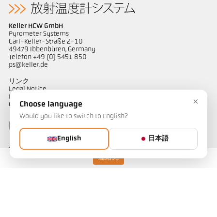
Keller HCW GmbH
Pyrometer Systems
Carl-Keller-Straße 2-10
49479 Ibbenbüren, Germany
Telefon +49 (0) 5451 850
ps@keller.de
リンク
Legal Notice
Privacy
×
Choose language
GTC
Would you like to switch to English?
English
日本語
ケラーパイロメータージャパン
〒487-0035
連絡先
愛知県春日井市
藤山台1-4-1
担当：山田
Telephone: 090-1754-1909
e-mail: kellerjapan@outlook.jp