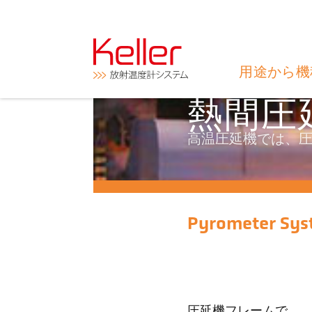
用途から機
熱間圧
高温圧延機では、
Pyrometer Sys
圧延機フレームで