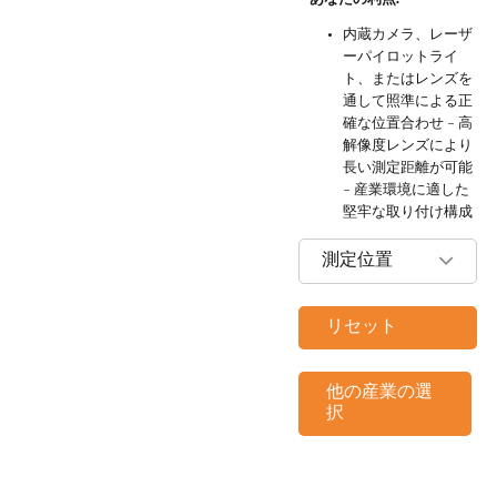
内蔵カメラ、レーザ
ーパイロットライ
ト、またはレンズを
通して照準による正
確な位置合わせ - 高
解像度レンズにより
長い測定距離が可能
- 産業環境に適した
堅牢な取り付け構成
測定位置
リセット
他の産業の選
択