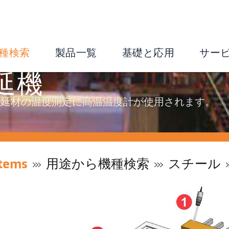
種検索
製品一覧
基礎と応用
サー
延機
圧延材の温度測定に高温温度計が使用されます。
tems
用途から機種検索
スチール