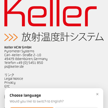
Keller HCW GmbH
Pyrometer Systems
Carl-Keller-Straße 2-10
49479 Ibbenbüren, Germany
Telefon +49 (0) 5451 850
ps@keller.de
リンク
Legal Notice
Privacy
GTC
×
Choose language
Would you like to switch to English?
ケラーパイロメータージャパン