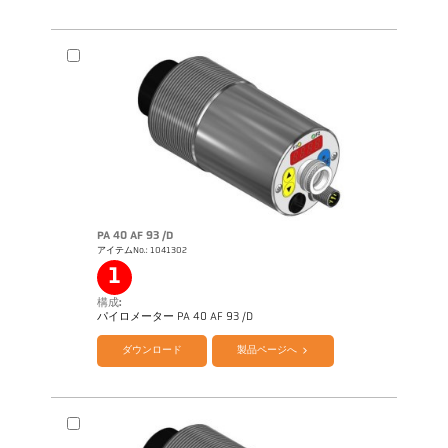
カタログ CellaTemp PA
Questionnaire Radiation Pyrometers
PA 40 AF 93 /D
アイテムNo.: 1041302
1
構成:
パイロメーター PA 40 AF 93 /D
ダウンロード
製品ページへ