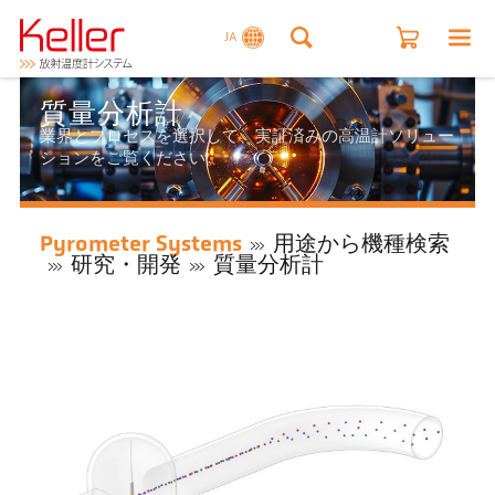
JA
質量分析計
業界とプロセスを選択して、実証済みの高温計ソリュー
ションをご覧ください。
Pyrometer Systems
用途から機種検索
研究・開発
質量分析計