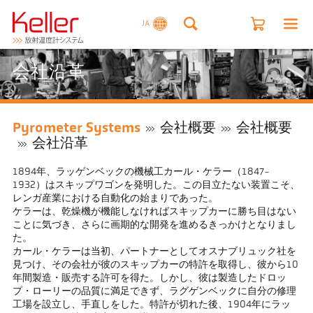
JA
会社沿革
Pyrometer Systems
会社概要
会社概要
会社沿革
1894年、ラッゲンベックの機械工カール・ケラー（1847-
1932）はスキップワゴンを発明した。この目立たない装置こそ、
レンガ産業における自動化の始まりであった。
ケラーは、乾燥機が機能しなければスキップカーに勝ち目はない
ことに気づき、さらに画期的な開発を進めるきっかけとなりまし
た。
カール・ケラーは当初、パートナーとしてオスナブリュック社を
見つけ、その会社が彼のスキップカーの特許を取得し、彼から10
年間製造・販売する許可を得た。しかし、彼は製造したドロッ
プ・ローリーの品質に満足できず、ラグゲンベックに自分の修理
工場を設立し、手直しをした。特許が切れた後、1904年にラッ