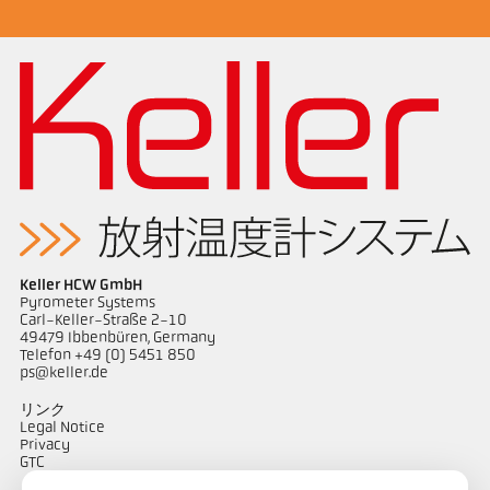
Keller HCW GmbH
Pyrometer Systems
Carl-Keller-Straße 2-10
49479 Ibbenbüren, Germany
Telefon +49 (0) 5451 850
ps@keller.de
リンク
Legal Notice
Privacy
GTC