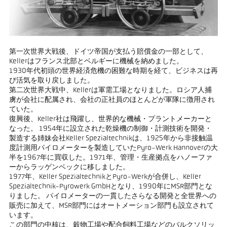
第一次世界大戦後、ドイツ帝国が支払う賠償金の一部として、
Kellerはフランス北部とベルギーに機械を納めました。
1930年代初頭の世界経済危機の困難な時期を経て、ビジネスは再
び活気を取り戻しました。
第二次世界大戦中、Kellerは軍需工場となりました。ロシア人捕
虜が会社に配属され、会社の正社員のほとんどが軍隊に徴用され
ていた。
復興後、Keller社は飛躍し、世界的な機械・プラントメーカーと
なった。 1954年に設立された乾燥機の制御・計測技術を開発・
製造する姉妹会社Keller Spezialtechnikは、1925年から非接触温
度計測用パイロメーターを製造していたPyro-Werk Hannoverの大
半を1967年に買収した。1971年、管理・生産拠点をハノーファ
ーからラッゲンベックに移しました。
1977年、Keller SpezialtechnikとPyro-Werkが合併し、Keller
Spezialtechnik-Pyrowerk GmbHとなり、1990年にMSR部門とな
りました。 パイロメーターの一貫したさらなる開発と全世界への
販売に加えて、MSR部門にはオートメーション部門も設立されて
います。
この部門の中核は、穀物工場や配合飼料工場などのバルクソリッ