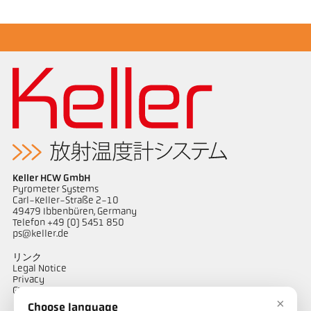
Keller HCW GmbH
Pyrometer Systems
Carl-Keller-Straße 2-10
49479 Ibbenbüren, Germany
Telefon +49 (0) 5451 850
ps@keller.de
リンク
Legal Notice
Privacy
GTC
×
Choose language