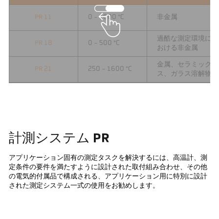
PR 11
0 - 1000 °C
非金属
過酷な測定環境に
PR 18
0 - 500 °C
おける非金属
金属、セラミック
PR 21
250 - 1600 °C
ス、ガラス溶解物
計測システム PR
アプリケーション固有の測定タスクを解決するには、高温計、測
定条件の要件を満たすように設計された取付組み合わせ、その他
の電気的付属品で構成される、アプリケーション用に特別に設計
された測定システム一式の使用をお勧めします。