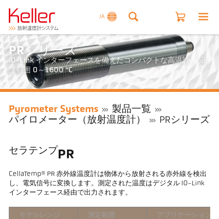
JA
PRシリーズ
IO-Link インターフェースを備えたコンパクトな高温計。 温
度範囲 0～1600 °C
Pyrometer Systems
製品一覧
パイロメーター（放射温度計）
PRシリーズ
セラテンプ
PR
CellaTemp® PR 赤外線温度計は物体から放射される赤外線を検出
し、電気信号に変換します。測定された温度はデジタル IO-Link
インターフェース経由で出力されます。
モデルレンジ
測定範囲
アプリケーション