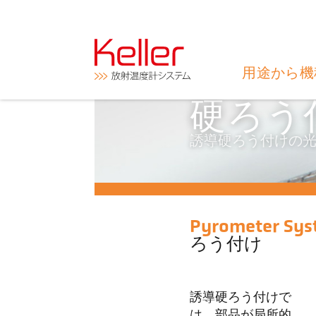
用途から機
硬ろう
誘導硬ろう付けの
Pyrometer Sys
ろう付け
誘導硬ろう付けで
は、部品が局所的