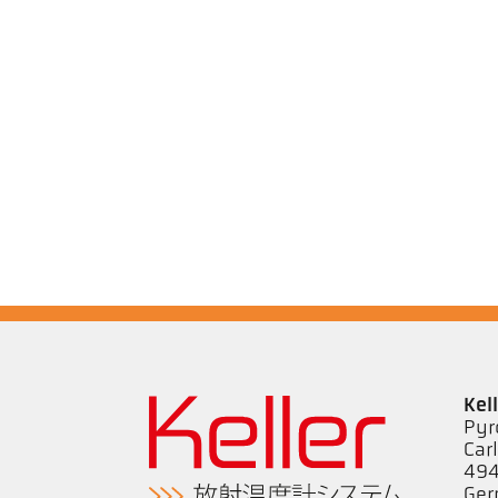
Kel
Pyr
Car
494
Ge