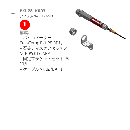
PKL 28-K003
アイテムNo.: 1122280
1
構成:
- パイロメーター
CellaTemp PKL 28 BF 1/L
- 石英ディスクアタッチメ
ント PS 01/I AF 2
- 固定ブラケットセット PS
11/U
- ケーブル VK 02/L AF 1