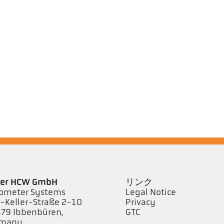
ler HCW GmbH
リンク
ometer Systems
Legal Notice
l-Keller-Straße 2-10
Privacy
79 Ibbenbüren,
GTC
rmany