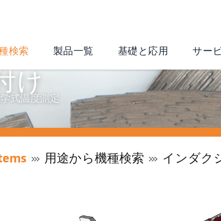
種検索
製品一覧
基礎と応用
サー
付け
光学式温度測定
tems
用途から機種検索
インダク