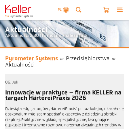
PL
Aktualności
Aktualności z BU ITS można znaleźć tutaj
Pyrometer Systems
Przedsiębiorstwa
Aktualności
06
Juli
Innowacje w praktyce – firma KELLER na
targach HärtereiPraxis 2026
Dziesiąta edycja targów „HärtereiPraxis” po raz kolejny okazała się
doskonałym miejscem spotkań ekspertów z dziedziny obróbki
cieplnej. Praktyczne wykłady specjalistyczne, fascynujące
dyskusje i intensywne rozmowy na temat aktualnych trendów w