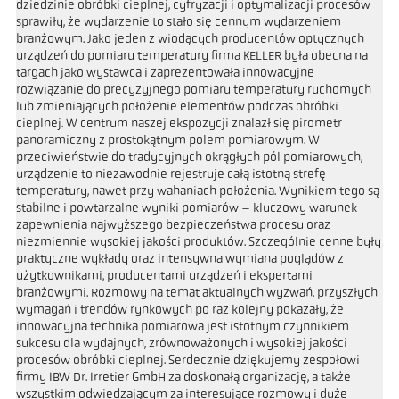
dziedzinie obróbki cieplnej, cyfryzacji i optymalizacji procesów
sprawiły, że wydarzenie to stało się cennym wydarzeniem
branżowym. Jako jeden z wiodących producentów optycznych
urządzeń do pomiaru temperatury firma KELLER była obecna na
targach jako wystawca i zaprezentowała innowacyjne
rozwiązanie do precyzyjnego pomiaru temperatury ruchomych
lub zmieniających położenie elementów podczas obróbki
cieplnej. W centrum naszej ekspozycji znalazł się pirometr
panoramiczny z prostokątnym polem pomiarowym. W
przeciwieństwie do tradycyjnych okrągłych pól pomiarowych,
urządzenie to niezawodnie rejestruje całą istotną strefę
temperatury, nawet przy wahaniach położenia. Wynikiem tego są
stabilne i powtarzalne wyniki pomiarów – kluczowy warunek
zapewnienia najwyższego bezpieczeństwa procesu oraz
niezmiennie wysokiej jakości produktów. Szczególnie cenne były
praktyczne wykłady oraz intensywna wymiana poglądów z
użytkownikami, producentami urządzeń i ekspertami
branżowymi. Rozmowy na temat aktualnych wyzwań, przyszłych
wymagań i trendów rynkowych po raz kolejny pokazały, że
innowacyjna technika pomiarowa jest istotnym czynnikiem
sukcesu dla wydajnych, zrównoważonych i wysokiej jakości
procesów obróbki cieplnej. Serdecznie dziękujemy zespołowi
firmy IBW Dr. Irretier GmbH za doskonałą organizację, a także
wszystkim odwiedzającym za interesujące rozmowy i duże