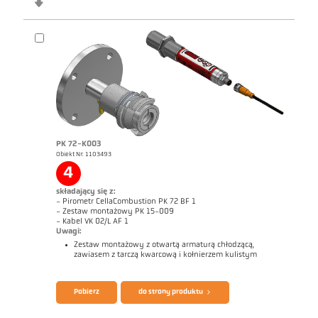
PK 72-K003
Obiekt Nr: 1103493
4
składający się z:
- Pirometr CellaCombustion PK 72 BF 1
- Zestaw montażowy PK 15-009
- Kabel VK 02/L AF 1
Uwagi:
Zestaw montażowy z otwartą armaturą chłodzącą,
zawiasem z tarczą kwarcową i kołnierzem kulistym
Broszura CellaTemp PK PKF PKL
Zrealizowane zlecenia CellaCombustion
Pobierz
do strony produktu