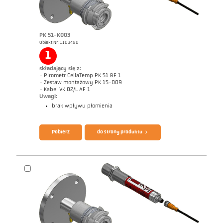
PK 51-K003
Obiekt Nr: 1103490
1
Raport techniczny Optical temperature
Rysunek wymiarowy PK 68-K008
measurement in combustion plants
składający się z:
- Pirometr CellaTemp PK 51 BF 1
- Zestaw montażowy PK 15-009
- Kabel VK 02/L AF 1
Uwagi:
brak wpływu płomienia
Broszura CellaTemp PK PKF PKL
Zrealizowane zlecenia CellaCombustion
Pobierz
do strony produktu