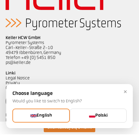
Raport techniczny Optical temperature
Rysunek wymiarowy PK 11-K002
measurement in combustion plants
Keller HCW GmbH
Pyrometer Systems
Carl-Keller-Straße 2-10
49479 Ibbenbüren, Germany
Telefon +49 (0) 5451 850
ps@keller.de
Linki
Legal Notice
Privacy
GTC
×
Choose language
Would you like to switch to English?
Kontakt
English
Polski
Mają Państwo pytania dotyczące naszych rozwiązań do pomiaru
temperatury? Nasz zespół chętnie służy pomocą.
Skontaktuj się z nami
Skontaktuj się z nami