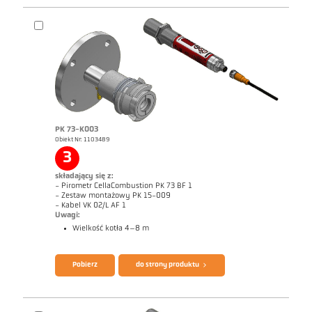
PK 73-K003
Obiekt Nr: 1103489
3
Raport techniczny Optical temperature
Rysunek wymiarowy PK 72-K003
measurement in combustion plants
składający się z:
- Pirometr CellaCombustion PK 73 BF 1
- Zestaw montażowy PK 15-009
- Kabel VK 02/L AF 1
Uwagi:
Wielkość kotła 4–8 m
Broszura CellaTemp PK PKF PKL
Zrealizowane zlecenia CellaCombustion
Pobierz
do strony produktu