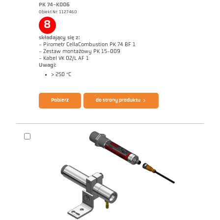
PK 74-K006
Obiekt Nr: 1127460
8
Raport techniczny Optical temperature
Rysunek wymiarowy PK 62-K003
measurement in combustion plants
składający się z:
- Pirometr CellaCombustion PK 74 BF 1
- Zestaw montażowy PK 15-009
- Kabel VK 02/L AF 1
Uwagi:
> 250 °C
Broszura CellaTemp PK PKF PKL
Zrealizowane zlecenia CellaCombustion
Pobierz
do strony produktu