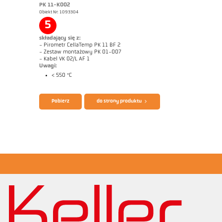
PK 11-K002
Obiekt Nr: 1093304
Raport techniczny Optical temperature
Rysunek wymiarowy PK 74-K006
measurement in combustion plants
5
składający się z:
- Pirometr CellaTemp PK 11 BF 2
- Zestaw montażowy PK 01-007
- Kabel VK 02/L AF 1
Uwagi:
< 550 °C
Broszura CellaTemp PK PKF PKL
Zrealizowane zlecenia CellaCombustion
Pobierz
do strony produktu