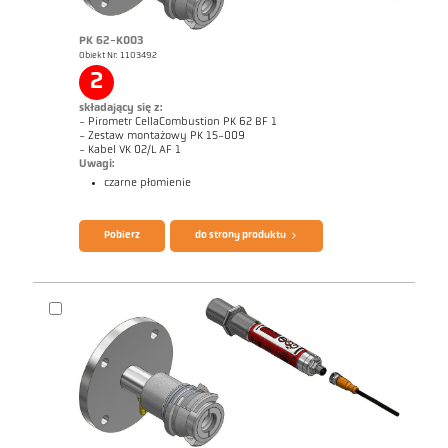
PK 62-K003
Obiekt Nr: 1103492
2
Raport techniczny Optical temperature
Rysunek wymiarowy PK 51-K003
measurement in combustion plants
składający się z:
- Pirometr CellaCombustion PK 62 BF 1
- Zestaw montażowy PK 15-009
- Kabel VK 02/L AF 1
Uwagi:
czarne płomienie
Broszura CellaTemp PK PKF PKL
Zrealizowane zlecenia CellaCombustion
Pobierz
do strony produktu