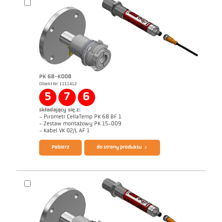
PK 68-K008
Obiekt Nr: 1111412
5
7
6
Raport techniczny Optical temperature
Rysunek wymiarowy PK 73-K003
measurement in combustion plants
składający się z:
- Pirometr CellaTemp PK 68 BF 1
- Zestaw montażowy PK 15-009
Broszura CellaTemp PK PKF PKL
Zrealizowane zlecenia CellaCombustion
- Kabel VK 02/L AF 1
Pobierz
do strony produktu