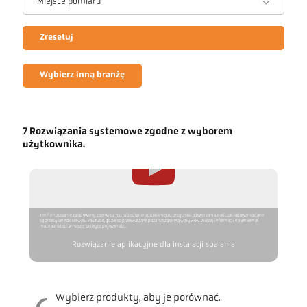
Miejsce pomiaru
Zresetuj
Wybierz inną branżę
7 Rozwiązania systemowe zgodne z wyborem
użytkownika.
Ten film zostanie załadowany z serwisu YouTube dopiero po kliknięciu przycisku odtwarzania. Podczas ładowania dane
są przesyłane do serwisu YouTube, gdzie są przetwarzane poza naszą strefą wpływów. Więcej informacji na ten temat
można znaleźć w naszej polityce prywatności.
Rozwiązanie aplikacyjne dla instalacji spalania
Wybierz produkty, aby je porównać.