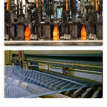
Szklane naczynie
Szkło płaskie