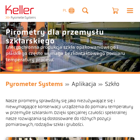
PL
Pirometry dla przemysłu
szklarskiego
Energochłonna produkcja szkła opakowaniowego i
płaskiego często wymaga bezkontaktowego pomiaru
temperatury procesu.
Pyrometer Systems
Aplikacja
Szkło
Nasze pirometry sprawdziły się jako niezużywające się i
niewymagające konserwacji urządzenia do pomiaru temperatury
w przemyśle szklarskim. Dzięki specjalnej czułości spektralnej
nasze rozwiązania są dostosowane do różnych pozycji
pomiarowych, rodzajów szkła i grubości.