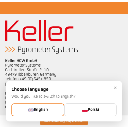
Keller HCW GmbH
Pyrometer Systems
Carl-Keller-Straße 2-10
49479 Ibbenbüren, Germany
Telefon +49 (0) 5451 850
ps@keller.de
×
Choose language
Linki
Would you like to switch to English?
Legal Notice
Privacy
GTC
English
Polski
Skontaktuj się z nami