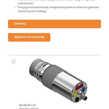
rozdzielczości
Precyzyjne osiowanie dzięki zintegrowanej kamerze wideo lub systemowi
celowania przez obiektyw
Zresetuj
Wybierz inną branżę
PA 20 AF 1 /C
Obiekt Nr: 1030033