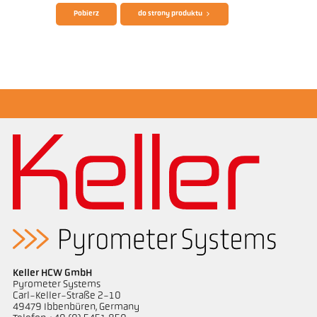
Pobierz
do strony produktu
Broszura CellaTemp PA
Zrealizowane zlecenia Semiconductor
industry
Keller HCW GmbH
Pyrometer Systems
Carl-Keller-Straße 2-10
49479 Ibbenbüren, Germany