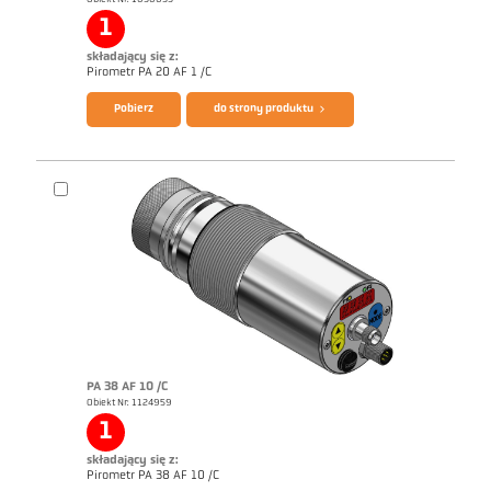
1
składający się z:
Pirometr PA 20 AF 1 /C
Pobierz
do strony produktu
Broszura CellaTemp PA
Zrealizowane zlecenia Semiconductor
industry
PA 38 AF 10 /C
Obiekt Nr: 1124959
1
składający się z:
Pirometr PA 38 AF 10 /C