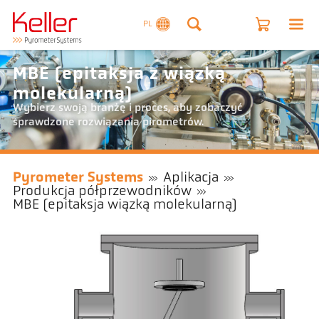
PL
MBE (epitaksja z wiązką
molekularną)
Wybierz swoją branżę i proces, aby zobaczyć
sprawdzone rozwiązania pirometrów.
Pyrometer Systems
Aplikacja
Produkcja półprzewodników
MBE (epitaksja wiązką molekularną)