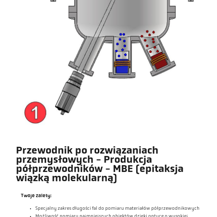
Przewodnik po rozwiązaniach
przemysłowych - Produkcja
półprzewodników - MBE (epitaksja
wiązką molekularną)
Twoje zalety:
Specjalny zakres długości fal do pomiaru materiałów półprzewodnikowych
Możliwość pomiaru najmniejszych obiektów dzięki optyce o wysokiej