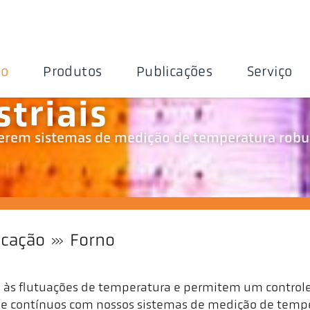
ão
Produtos
Publicações
Serviço
triais
querem sistemas de medição de temperatura robu
icação
Forno
às flutuações de temperatura e permitem um controle 
is e contínuos com nossos sistemas de medição de temp