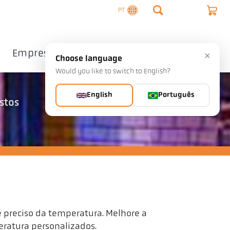
PT
Empresa
Contacto
×
Choose language
Would you like to switch to English?
English
Português
stos
preciso da temperatura. Melhore a
eratura personalizados.