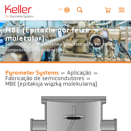
PT
MBE (Epitaxia por feixe
molecular)
Seleccione a sua indústria e processo para ver soluções
comprovadas de pirómetros.
Pyrometer Systems
Aplicação
Fabricação de semicondutores
MBE (epitaksja wiązką molekularną)