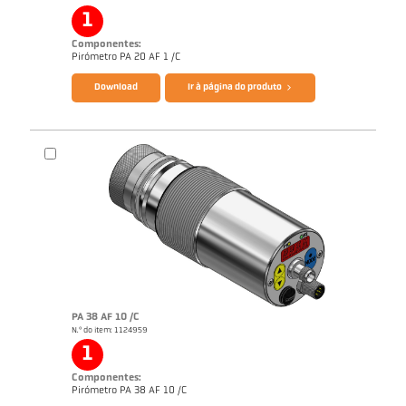
1
Componentes:
Pirómetro PA 20 AF 1 /C
Download
Ir à página do produto
Catálogo CellaTemp PA
Nota de aplicação Semiconductor industry
PA 38 AF 10 /C
N.º do item: 1124959
1
Componentes:
Pirómetro PA 38 AF 10 /C