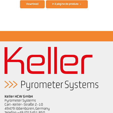
Download
Ir à página do produto
Catálogo CellaTemp PA
Nota de aplicação Semiconductor industry
Keller HCW GmbH
Pyrometer Systems
Carl-Keller-Straße 2-10
49479 Ibbenbüren, Germany
Telefon +49 (0) 5451 850