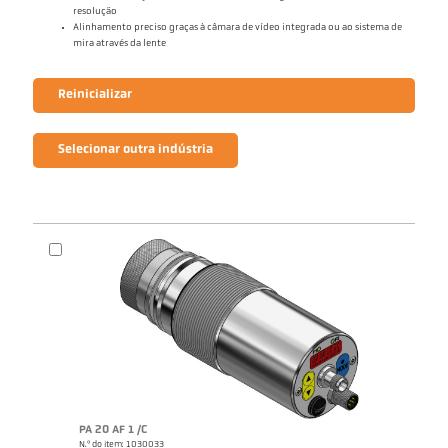
resolução
Alinhamento preciso graças à câmara de vídeo integrada ou ao sistema de
mira através da lente
Reinicializar
Selecionar outra indústria
PA 20 AF 1 /C
N.º do item: 1030033