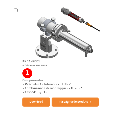
Catálogo CellaTemp PK PKF PKL
Desenho PK 11-K002
PK 11-K001
N.º do item: 1088839
1
Componentes:
- Pirómetro CellaTemp PK 11 BF 2
- Combinazione di montaggio PK 01-027
- Cavo VK 02/L AF 1
Download
Ir à página do produto