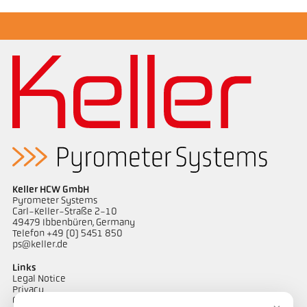
Catálogo CellaTemp PK PKF PKL
Desenho PK 11-K001
Keller HCW GmbH
Pyrometer Systems
Carl-Keller-Straße 2-10
49479 Ibbenbüren, Germany
Telefon +49 (0) 5451 850
ps@keller.de
Links
Legal Notice
Privacy
GTC