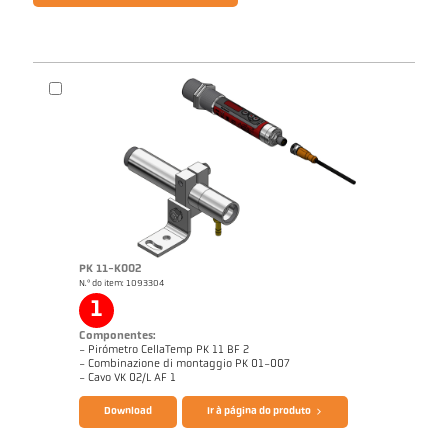
PK 11-K002
N.º do item: 1093304
1
Componentes:
- Pirómetro CellaTemp PK 11 BF 2
- Combinazione di montaggio PK 01-007
- Cavo VK 02/L AF 1
Download
Ir à página do produto