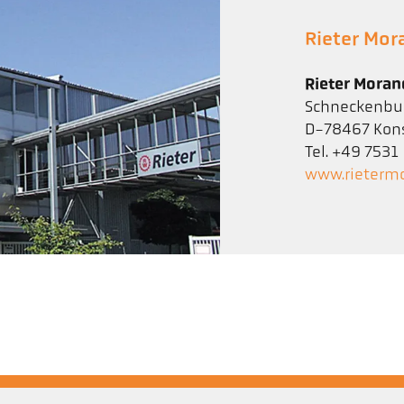
Rieter Mo
Rieter Mora
Schneckenbur
D-78467 Kon
Tel. +49 753
www.rieterm