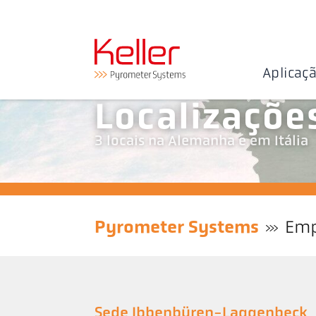
Aplicaç
Localizaçõe
3 locais na Alemanha e em Itália
Pyrometer Systems
Emp
Sede Ibbenbüren-Laggenbeck