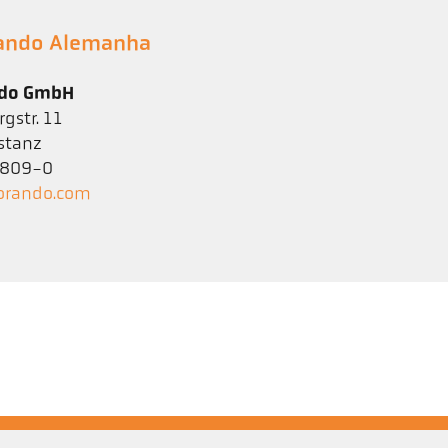
rando Alemanha
ndo GmbH
gstr. 11
stanz
1 809-0
orando.com