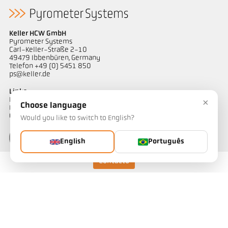
Keller HCW GmbH
Pyrometer Systems
Carl-Keller-Straße 2-10
49479 Ibbenbüren, Germany
Telefon +49 (0) 5451 850
ps@keller.de
Links
Legal Notice
×
Choose language
Privacy
GTC
Would you like to switch to English?
English
Português
Contacto
Contacto
Tem alguma questão sobre as nossas soluções de medição de
temperatura? A nossa equipa terá todo o prazer em ajudá-lo.
Entre em contato