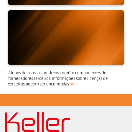
Software CellaView
Alguns dos nossos produtos contêm componentes de
Ferramenta de comunicação
fornecedores terceiros. Informações sobre licenças de
IO-Link
terceiros podem ser encontradas
aqui
.