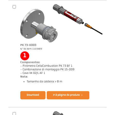
Nota de aplicação CellaCombustion
Relatório técnico Optical temperature
measurement in combustion plants
Catálogo CellaTemp PK PKF PKL
Questionário CellaCombustion
PK 73-K003
N.º do item: 1103489
1
Componentes:
- Pirómetro CellaCombustion PK 73 BF 1
- Combinazione di montaggio PK 15-009
- Cavo VK 02/L AF 1
Nota:
Tamanho da caldeira > 8 m
Download
Ir à página do produto
Desenho PK 72-K003