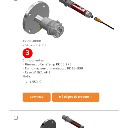
Nota de aplicação CellaCombustion
Relatório técnico Optical temperature
measurement in combustion plants
Catálogo CellaTemp PK PKF PKL
Questionário CellaCombustion
PK 68-K008
N.º do item: 1111412
3
Componentes:
- Pirómetro CellaTemp PK 68 BF 1
- Combinazione di montaggio PK 15-009
- Cavo VK 02/L AF 1
Nota:
> 550 °C
Download
Ir à página do produto
Desenho PK 73-K003