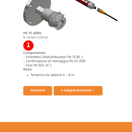
Nota de aplicação CellaCombustion
Relatório técnico Optical temperature
measurement in combustion plants
Catálogo CellaTemp PK PKF PKL
Questionário CellaCombustion
PK 75-K001
N.º do item: 1130714
1
Componentes:
- Pirómetro CellaCombustion PK 75 BF 1
- Combinazione di montaggio PK 15-009
- Cavo VK 02/L AF 1
Nota:
Tamanho da caldeira 4 - 8 m
Download
Ir à página do produto
Desenho PK 68-K009
Nota de aplicação CellaCombustion
Relatório técnico Optical temperature
measurement in combustion plants