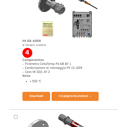
Nota de aplicação CellaCombustion
Relatório técnico Optical temperature
measurement in combustion plants
Catálogo CellaTemp PK PKF PKL
Questionário CellaCombustion
PK 68-K009
N.º do item: 1120510
4
Componentes:
- Pirómetro CellaTemp PK 68 BF 1
- Combinazione di montaggio PK 15-009
- Cavo VK 02/L AF 2
Nota:
> 550 °C
Desenho PK 68-K008
Download
Ir à página do produto