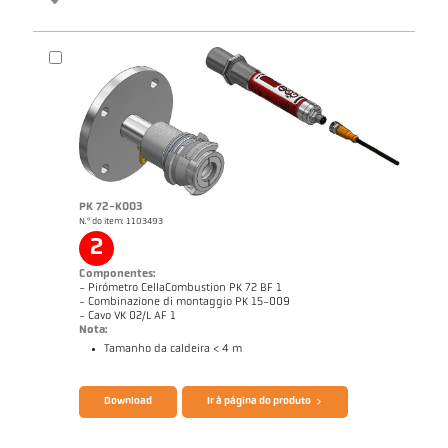
Catálogo CellaTemp PK PKF PKL
Questionário CellaCombustion
PK 72-K003
N.º do item: 1103493
2
Componentes:
- Pirómetro CellaCombustion PK 72 BF 1
- Combinazione di montaggio PK 15-009
- Cavo VK 02/L AF 1
Nota:
Tamanho da caldeira < 4 m
Download
Ir à página do produto