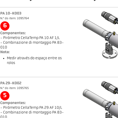
PA 10-K003
N.º do item: 1095764
6
Componentes:
- Pirómetro CellaTemp PA 10 AF 1/L
- Combinazione di montaggio PA 83-
010
Nota:
Medir através do espaço entre os
rolos
PA 29-K002
N.º do item: 1095765
5
Componentes:
- Pirómetro CellaTemp PA 29 AF 10/L
- Combinazione di montaggio PA 83-
010