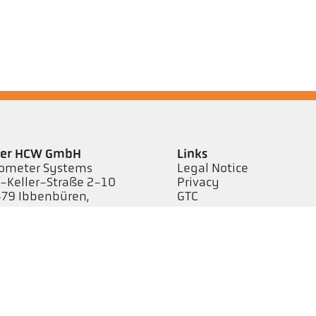
ler HCW GmbH
Links
ometer Systems
Legal Notice
l-Keller-Straße 2-10
Privacy
79 Ibbenbüren,
GTC
rmany
efon +49 (0) 5451 850
keller.de