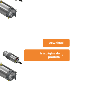
Download
Ir à página do
produto