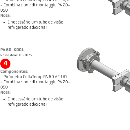
- Pirómetro CellaTemp PA 40 AF 20/D
- Combinazione di montaggio PA 20-
050
Nota:
É necessário um tubo de visão
refrigerado adicional
PA 60-K001
N.º do item: 1097075
4
Componentes:
- Pirómetro CellaTemp PA 60 AF 1/D
- Combinazione di montaggio PA 20-
050
Nota:
É necessário um tubo de visão
refrigerado adicional