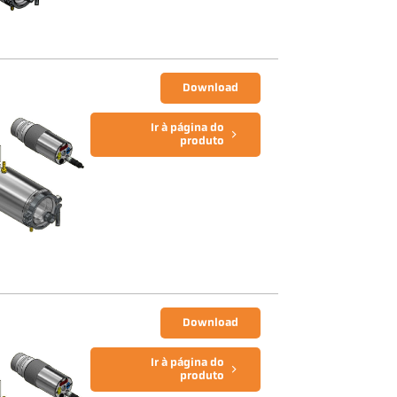
Download
Ir à página do
produto
Download
Ir à página do
produto