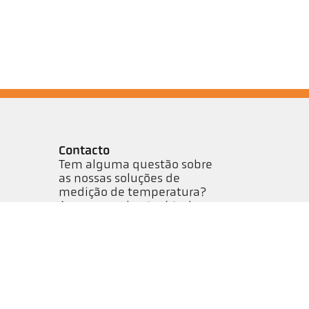
Contacto
Tem alguma questão sobre
as nossas soluções de
medição de temperatura?
A nossa equipa terá todo o
prazer em ajudá-lo.
Entre em contato