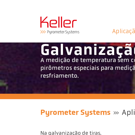
Aplicaç
Galvanizaçã
A medição de temperatura sem co
pirômetros especiais para mediçã
resfriamento.
Pyrometer Systems
Apl
Na galvanização de tiras,