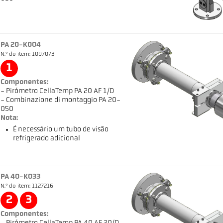
PA 20-K004
N.º do item: 1097073
1
Componentes:
- Pirómetro CellaTemp PA 20 AF 1/D
- Combinazione di montaggio PA 20-
050
Nota:
É necessário um tubo de visão
refrigerado adicional
PA 40-K033
N.º do item: 1127216
2
3
Componentes: