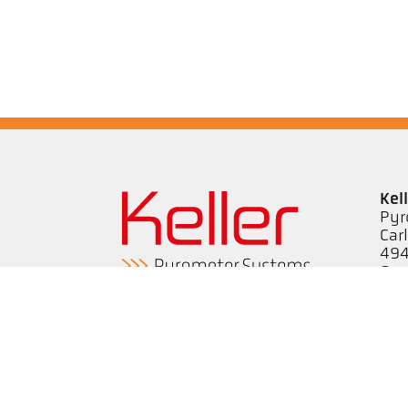
Kel
Pyr
Car
494
Ge
Tel
ps@