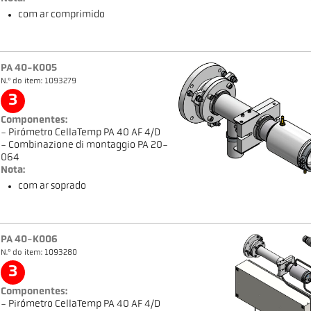
com ar comprimido
PA 40-K005
N.º do item: 1093279
3
Componentes:
- Pirómetro CellaTemp PA 40 AF 4/D
- Combinazione di montaggio PA 20-
064
Nota:
com ar soprado
PA 40-K006
N.º do item: 1093280
3
Componentes:
- Pirómetro CellaTemp PA 40 AF 4/D