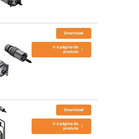
Download
Ir à página do
produto
Download
Ir à página do
produto