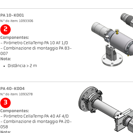
PA 10-K001
N.º do item: 1093306
2
Componentes:
- Pirómetro CellaTemp PA 10 AF 1/D
- Combinazione di montaggio PA 83-
007
Nota:
Distância > 2 m
PA 40-K004
N.º do item: 1093278
3
Componentes:
- Pirómetro CellaTemp PA 40 AF 4/D
- Combinazione di montaggio PA 20-
058
Nota: