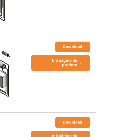
Download
Ir à página do
produto
Download
Ir à página do