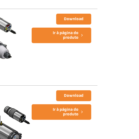
Download
Ir à página do
produto
Download
Ir à página do
produto