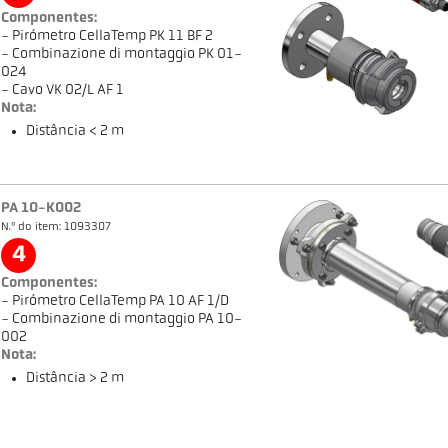
Componentes:
- Pirómetro CellaTemp PK 11 BF 2
- Combinazione di montaggio PK 01-
024
- Cavo VK 02/L AF 1
Nota:
Distância < 2 m
PA 10-K002
N.º do item: 1093307
4
Componentes:
- Pirómetro CellaTemp PA 10 AF 1/D
- Combinazione di montaggio PA 10-
002
Nota:
Distância > 2 m