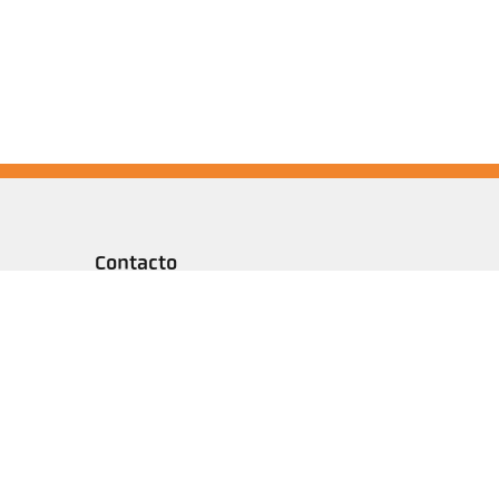
Contacto
Tem alguma questão sobre
as nossas soluções de
medição de temperatura?
A nossa equipa terá todo o
prazer em ajudá-lo.
Entre em contato