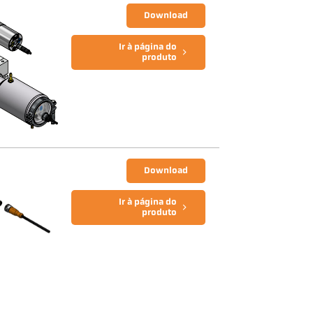
Download
Ir à página do
produto
Download
Ir à página do
produto