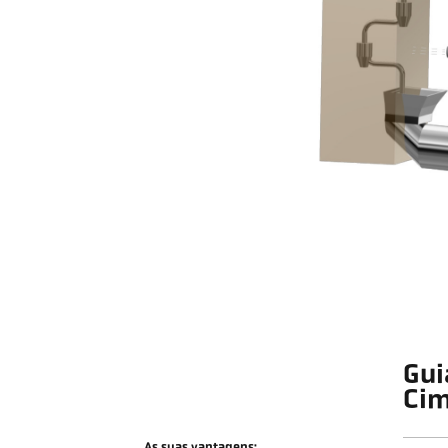
Gui
Ci
As suas vantagens: