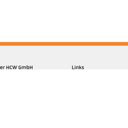
ler HCW GmbH
Links
ometer Systems
Legal Notice
l-Keller-Straße 2-10
Privacy
79 Ibbenbüren,
GTC
rmany
efon +49 (0) 5451 850
keller.de