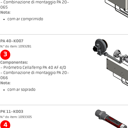
- Combinazione di montaggio PA 20-
065
Nota:
com ar comprimido
PA 40-K007
N.º do item: 1093281
3
Componentes:
- Pirómetro CellaTemp PA 40 AF 4/D
- Combinazione di montaggio PA 20-
066
Nota:
com ar soprado
PK 11-K003
N.º do item: 1093305
4