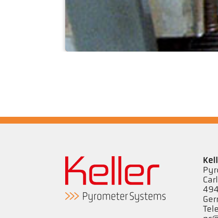
Maromba
Kel
Pyr
Car
494
Ge
Tel