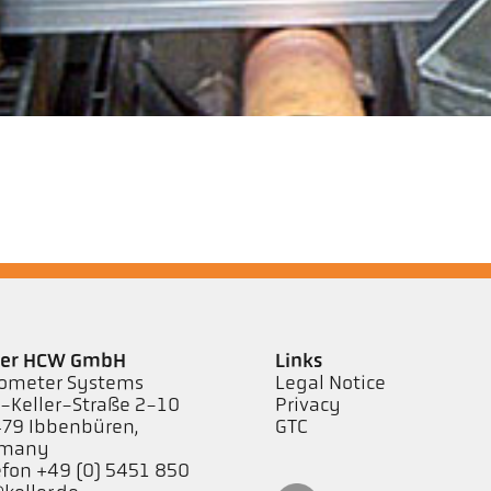
ler HCW GmbH
Links
ometer Systems
Legal Notice
l-Keller-Straße 2-10
Privacy
79 Ibbenbüren,
GTC
rmany
efon +49 (0) 5451 850