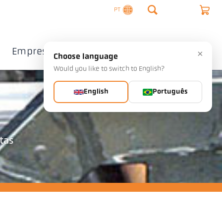
PT
Empresa
Contacto
×
Choose language
Would you like to switch to English?
English
Português
tas