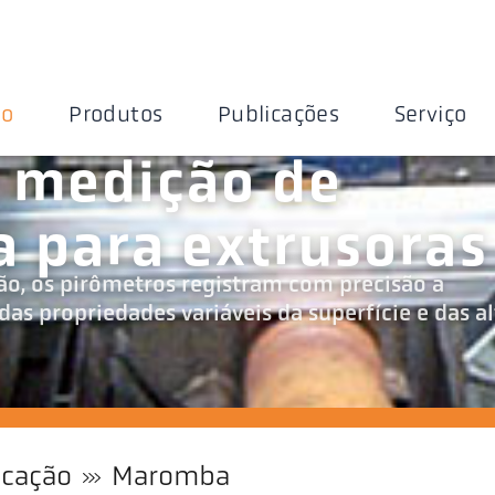
ão
Produtos
Publicações
Serviço
 medição de
 para extrusoras
são, os pirômetros registram com precisão a
as propriedades variáveis da superfície e das al
icação
Maromba