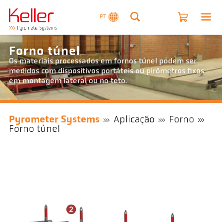
PT
Forno túnel
Os materiais processados em fornos túnel podem ser
medidos com dispositivos portáteis ou pirômetros fixos
em montagem lateral ou no teto.
Pyrometer Systems
Aplicação
Forno
Forno túnel