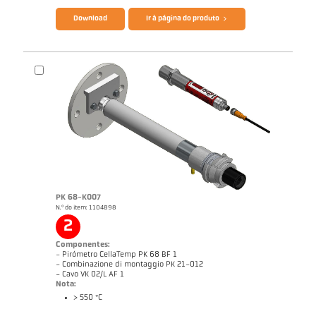
Download
Ir à página do produto
PK 68-K007
N.º do item: 1104898
Nota de aplicação Furnace
Desenho PK 21-K004
2
Componentes:
- Pirómetro CellaTemp PK 68 BF 1
- Combinazione di montaggio PK 21-012
- Cavo VK 02/L AF 1
Nota:
> 550 °C
Catálogo CellaTemp PK PKF PKL
Questionário Pirômetro de radiação