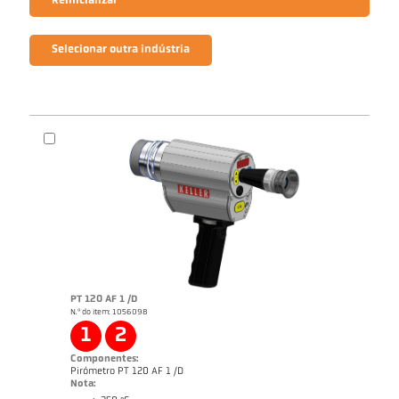
Reinicializar
Selecionar outra indústria
PT 120 AF 1 /D
N.º do item: 1056098
1
2
Componentes:
Pirómetro PT 120 AF 1 /D
Nota: