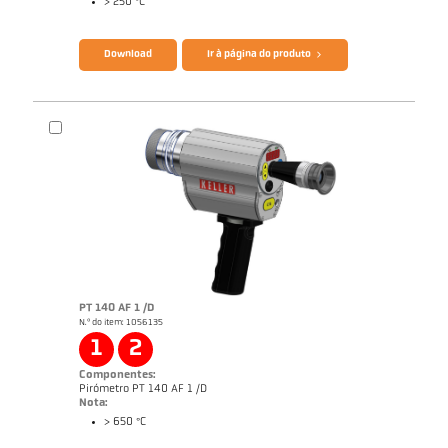
> 250 °C
Catálogo CellaPort PT
Questionário Pirômetro de radiação
Download
Ir à página do produto
PT 140 AF 1 /D
N.º do item: 1056135
Nota de aplicação Furnace
1
2
Componentes:
Pirómetro PT 140 AF 1 /D
Nota:
> 650 °C
Catálogo CellaPort PT
Questionário Pirômetro de radiação