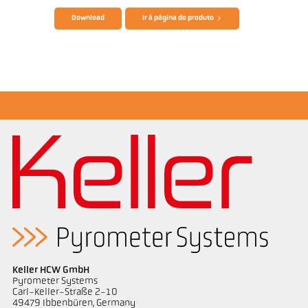
Download
Ir à página do produto
Nota de aplicação Furnace
Desenho PK 68-K007
Keller HCW GmbH
Pyrometer Systems
Carl-Keller-Straße 2-10
49479 Ibbenbüren, Germany