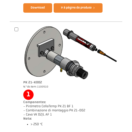
Download
Ir à página do produto
PK 21-K002
N.º do item: 1100510
Nota de aplicação Furnace
1
Componentes:
- Pirómetro CellaTemp PK 21 BF 1
- Combinazione di montaggio PK 21-002
- Cavo VK 02/L AF 1
Nota:
> 250 °C
Catálogo CellaTemp PK PKF PKL
Questionário Pirômetro de radiação