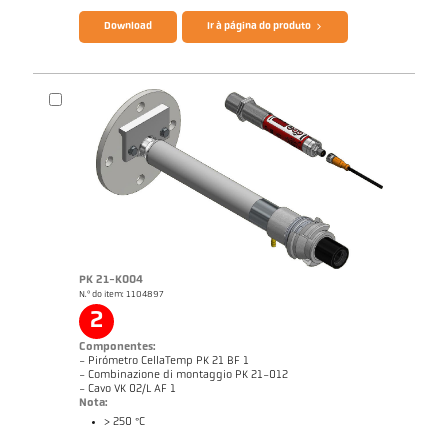
Download
Ir à página do produto
PK 21-K004
N.º do item: 1104897
Nota de aplicação Furnace
Desenho PK 68-K005
2
Componentes:
- Pirómetro CellaTemp PK 21 BF 1
- Combinazione di montaggio PK 21-012
- Cavo VK 02/L AF 1
Nota:
> 250 °C
Catálogo CellaTemp PK PKF PKL
Questionário Pirômetro de radiação