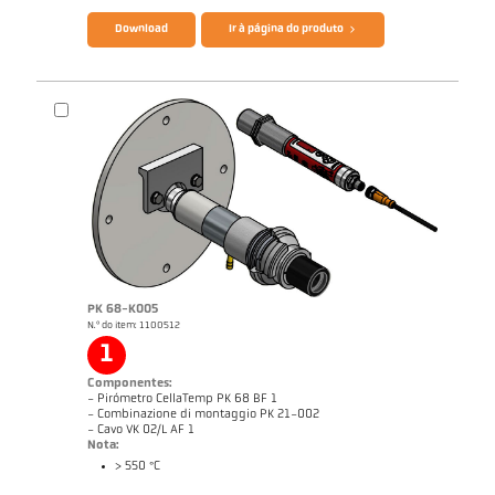
Download
Ir à página do produto
PK 68-K005
N.º do item: 1100512
Nota de aplicação Furnace
Desenho PK 21-K002
1
Componentes:
- Pirómetro CellaTemp PK 68 BF 1
- Combinazione di montaggio PK 21-002
- Cavo VK 02/L AF 1
Nota:
> 550 °C
Catálogo CellaTemp PK PKF PKL
Questionário Pirômetro de radiação