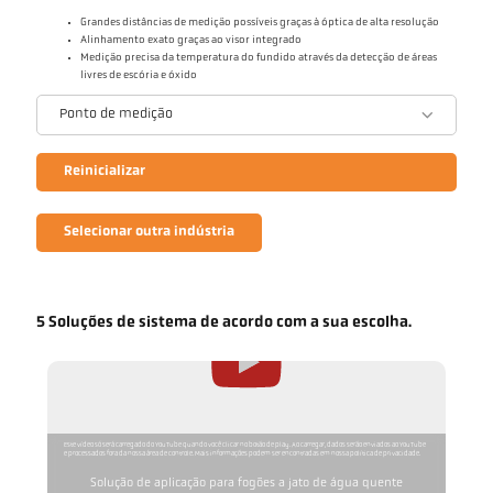
Grandes distâncias de medição possíveis graças à óptica de alta resolução
Alinhamento exato graças ao visor integrado
Medição precisa da temperatura do fundido através da detecção de áreas
livres de escória e óxido
Ponto de medição
Reinicializar
Selecionar outra indústria
5 Soluções de sistema de acordo com a sua escolha.
Este vídeo só será carregado do YouTube quando você clicar no botão de play. Ao carregar, dados serão enviados ao YouTube
e processados fora da nossa área de controle. Mais informações podem ser encontradas em nossa política de privacidade.
Solução de aplicação para fogões a jato de água quente