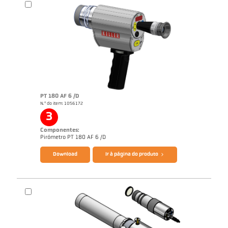
PT 180 AF 6 /D
N.º do item: 1056172
Desenho PA 40-K025
3
Componentes:
Catálogo CellaCast PA80 PT180
Questionário Pirômetro de radiação
Pirómetro PT 180 AF 6 /D
Download
Ir à página do produto