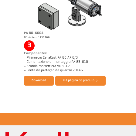
PA 80-K004
N.º do item: 1130766
Nota de aplicação Calha de fundição
3
Componentes:
- Pirómetro CellaCast PA 80 AF 6/D
- Combinazione di montaggio PA 83-010
- Scatola morsettiera VK 30.02
Catálogo CellaCast PA80 PT180
Questionário Pirômetro de radiação
- Lente de proteção de quartzo 70146
Download
Ir à página do produto