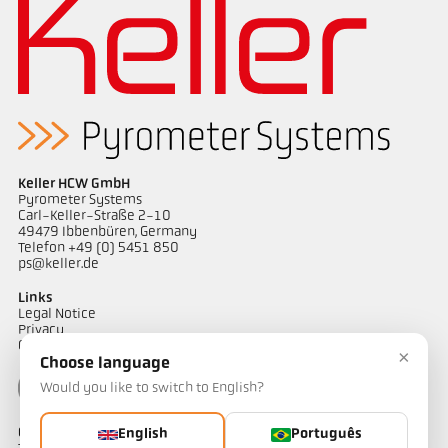
Nota de aplicação Calha de fundição
Relatório técnico Casting
Keller HCW GmbH
Pyrometer Systems
Carl-Keller-Straße 2-10
49479 Ibbenbüren, Germany
Telefon +49 (0) 5451 850
ps@keller.de
Links
Legal Notice
Privacy
GTC
×
Choose language
Would you like to switch to English?
Contacto
English
Português