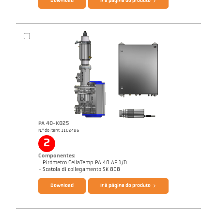
Download
Ir à página do produto
PA 40-K025
N.º do item: 1102486
Desenho PA 40-K029
2
Componentes:
- Pirómetro CellaTemp PA 40 AF 1/D
Catálogo CellaTemp PA
Questionário Pirômetro de radiação
- Scatola di collegamento SK 808
Download
Ir à página do produto