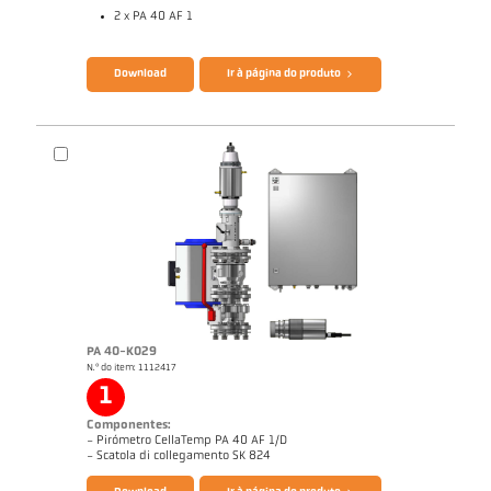
2 x PA 40 AF 1
Catálogo CellaTemp PA
Questionário Pirômetro de radiação
Download
Ir à página do produto
PA 40-K029
N.º do item: 1112417
Desenho PA 40-K016
1
Componentes:
- Pirómetro CellaTemp PA 40 AF 1/D
Catálogo CellaTemp PA
Questionário Pirômetro de radiação
- Scatola di collegamento SK 824