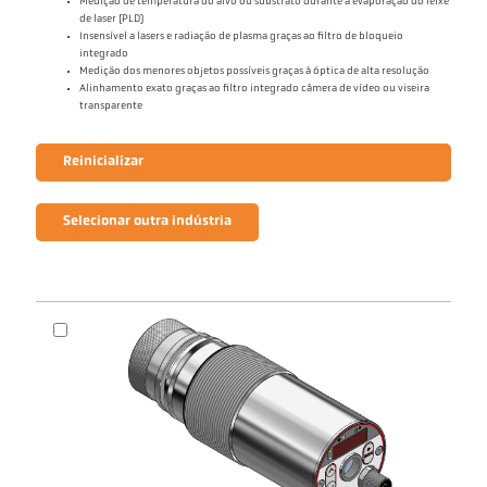
Medição de temperatura do alvo ou substrato durante a evaporação do feixe
de laser (PLD)
Insensível a lasers e radiação de plasma graças ao filtro de bloqueio
integrado
Medição dos menores objetos possíveis graças à óptica de alta resolução
Alinhamento exato graças ao filtro integrado câmera de vídeo ou viseira
transparente
Reinicializar
Selecionar outra indústria