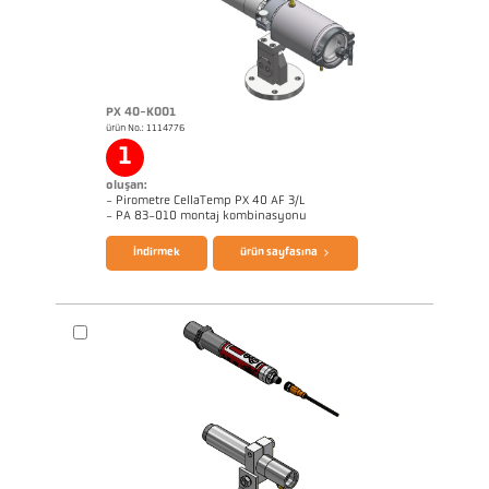
PX 40-K001
ürün No.: 1114776
Başvururapor CellaWire
1
oluşan:
- Pirometre CellaTemp PX 40 AF 3/L
broşür CellaTemp PX
Questionnaire Radiation Pyrometers
- PA 83-010 montaj kombinasyonu
İndirmek
ürün sayfasına