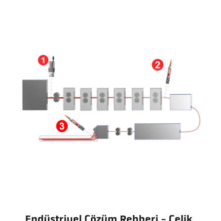
Endüstriyel Çözüm Rehberi - Çelik