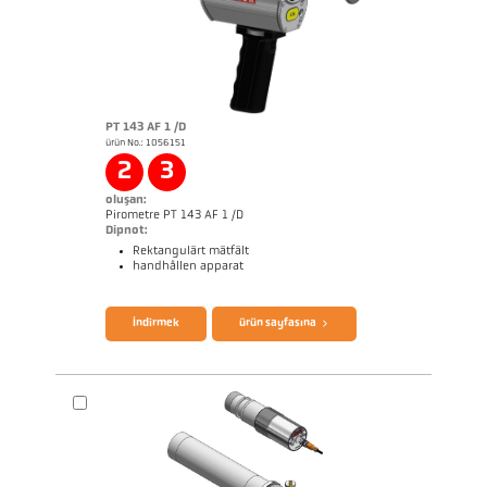
PT 143 AF 1 /D
ürün No.: 1056151
2
3
oluşan:
Pirometre PT 143 AF 1 /D
Dipnot:
Rektangulärt mätfält
handhållen apparat
broşür CellaPort PT
Questionnaire Radiation Pyrometers
İndirmek
ürün sayfasına