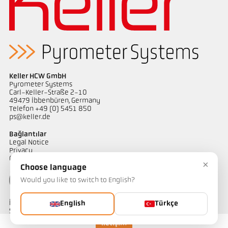
Başvururapor CellaWire
Boyutçizim PKL 63-K002
Keller HCW GmbH
Pyrometer Systems
Carl-Keller-Straße 2-10
49479 Ibbenbüren, Germany
Telefon +49 (0) 5451 850
ps@keller.de
Bağlantılar
Legal Notice
Privacy
GTC
×
Choose language
Would you like to switch to English?
İletişim
English
Türkçe
Sıcaklık ölçüm çözümlerimiz hakkında sorularınız mı var?
Ekibimiz size yardımcı olmaktan memnuniyet duyacaktır.
İletişim