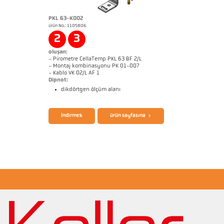
PKL 63-K002
ürün No.: 1105806
Başvururapor CellaWire
Boyutçizim PX 40-K001
2
3
oluşan:
- Pirometre CellaTemp PKL 63 BF 2/L
- Montaj kombinasyonu PK 01-007
- Kablo VK 02/L AF 1
Dipnot:
dikdörtgen ölçüm alanı
broşür CellaTemp PK PKF PKL
Questionnaire Radiation Pyrometers
İndirmek
ürün sayfasına