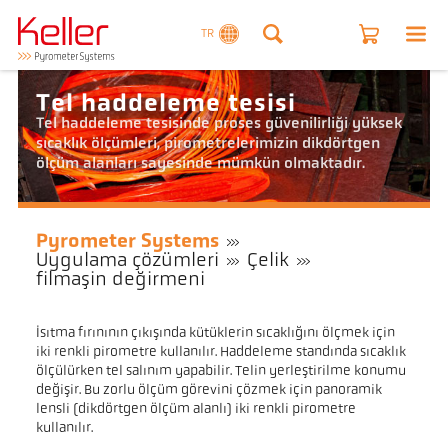
TR
Tel haddeleme tesisi
Tel haddeleme tesisinde proses güvenilirliği yüksek
sıcaklık ölçümleri, pirometrelerimizin dikdörtgen
ölçüm alanları sayesinde mümkün olmaktadır.
Pyrometer Systems
Uygulama çözümleri
Çelik
filmaşin değirmeni
Isıtma fırınının çıkışında kütüklerin sıcaklığını ölçmek için
iki renkli pirometre kullanılır. Haddeleme standında sıcaklık
ölçülürken tel salınım yapabilir. Telin yerleştirilme konumu
değişir. Bu zorlu ölçüm görevini çözmek için panoramik
lensli (dikdörtgen ölçüm alanlı) iki renkli pirometre
kullanılır.