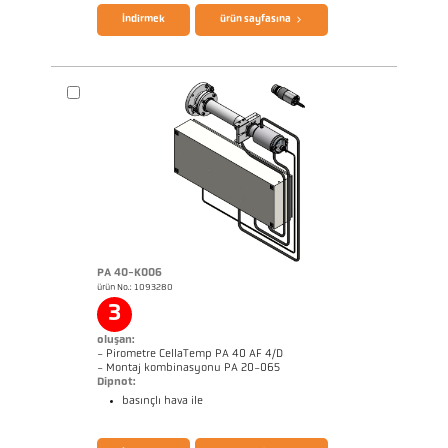
İndirmek
ürün sayfasına
PA 40-K006
ürün No.: 1093280
Boyutçizim PA 40-K005
3
oluşan:
- Pirometre CellaTemp PA 40 AF 4/D
- Montaj kombinasyonu PA 20-065
Dipnot:
basınçlı hava ile
broşür CellaTemp PA
Questionnaire Radiation Pyrometers