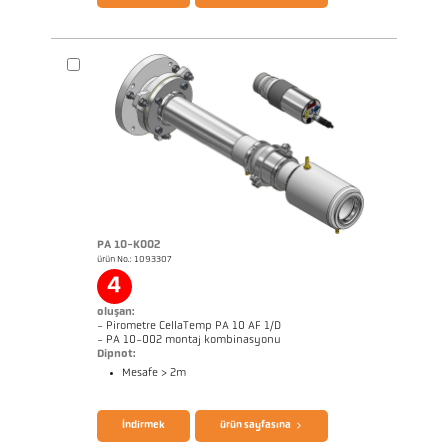
PA 10-K002
ürün No.: 1093307
Boyutçizim PK 11-K003
4
oluşan:
- Pirometre CellaTemp PA 10 AF 1/D
- PA 10-002 montaj kombinasyonu
Dipnot:
Mesafe > 2m
broşür CellaTemp PA
Questionnaire Radiation Pyrometers
İndirmek
ürün sayfasına