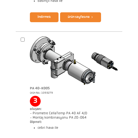
basınçlı hava ile
broşür CellaTemp PA
Questionnaire Radiation Pyrometers
İndirmek
ürün sayfasına
PA 40-K005
ürün No.: 1093279
3
Boyutçizim PA 40-K004
oluşan:
- Pirometre CellaTemp PA 40 AF 4/D
- Montaj kombinasyonu PA 20-064
Dipnot:
cebri hava ile
broşür CellaTemp PA
Questionnaire Radiation Pyrometers