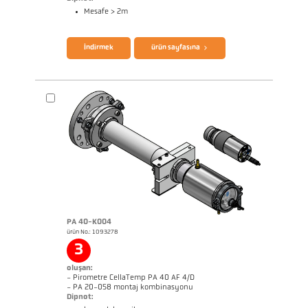
Mesafe > 2m
broşür CellaTemp PA
Questionnaire Radiation Pyrometers
İndirmek
ürün sayfasına
PA 40-K004
ürün No.: 1093278
Boyutçizim PA 10-K001
3
oluşan:
- Pirometre CellaTemp PA 40 AF 4/D
- PA 20-058 montaj kombinasyonu
Dipnot: