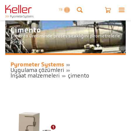
TR
Çimento
Çimento üretiminde proses sıcaklığını pirometrelerle
izleyin.
Pyrometer Systems
Uygulama çözümleri
İnşaat malzemeleri
çimento