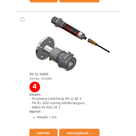
PK 11-K003
ürün No.: 1093305
Boyutçizim PA 40-K007
4
oluşan:
- Pirometre CellaTemp PK 11 BF 2
- PK 01-024 montaj kombinasyonu
- Kablo VK 02/L AF 1
Dipnot:
Mesafe < 2m
broşür CellaTemp PK PKF PKL
Questionnaire Radiation Pyrometers
İndirmek
ürün sayfasına