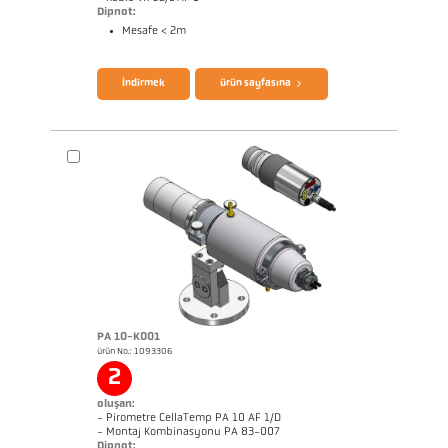
Dipnot:
Mesafe < 2m
broşür CellaTemp PK PKF PKL
Questionnaire Radiation Pyrometers
İndirmek
ürün sayfasına
PA 10-K001
ürün No.: 1093306
Boyutçizim PK 11-K002
2
oluşan:
- Pirometre CellaTemp PA 10 AF 1/D
- Montaj Kombinasyonu PA 83-007
Dipnot: