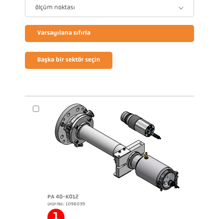
ölçüm noktası
Varsayılana sıfırla
Başka bir sektör seçin
PA 40-K012
ürün No.: 1096039
1