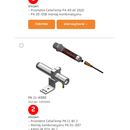
oluşan:
- Pirometre CellaTemp PA 40 AF 20/D
broşür CellaTemp PA
Questionnaire Radiation Pyrometers
- PA 20-058 montaj kombinasyonu
İndirmek
ürün sayfasına
PK 11-K002
ürün No.: 1093304
Boyutçizim PA 40-K012
2
oluşan:
- Pirometre CellaTemp PK 11 BF 2
- Montaj kombinasyonu PK 01-007
- Kablo VK 02/L AF 1