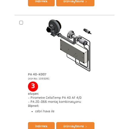
İndirmek
ürün sayfasına
PA 40-K007
ürün No.: 1093281
Boyutçizim PA 40-K006
3
oluşan:
- Pirometre CellaTemp PA 40 AF 4/D
- PA 20-066 montaj kombinasyonu
Dipnot:
cebri hava ile
broşür CellaTemp PA
Questionnaire Radiation Pyrometers
İndirmek
ürün sayfasına