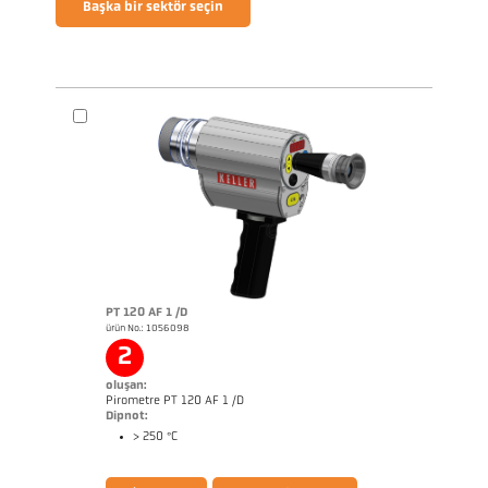
Başka bir sektör seçin
PT 120 AF 1 /D
ürün No.: 1056098
2
oluşan:
Pirometre PT 120 AF 1 /D
Dipnot:
> 250 °C