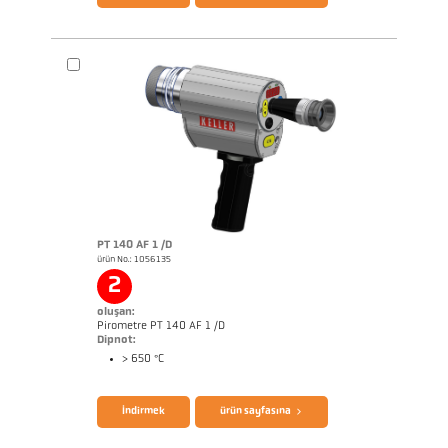
PT 140 AF 1 /D
ürün No.: 1056135
Boyutçizim PA 10-K003
2
oluşan:
Pirometre PT 140 AF 1 /D
Dipnot:
> 650 °C
İndirmek
ürün sayfasına