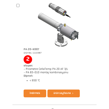
PA 20-K007
ürün No.: 1110387
Boyutçizim PA 29-K004
2
oluşan:
- Pirometre CellaTemp PA 20 AF 3/L
- PA 83-010 montaj kombinasyonu
Dipnot:
< 650 °C
broşür CellaTemp PA
Questionnaire Radiation Pyrometers
İndirmek
ürün sayfasına