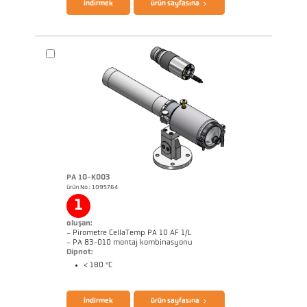
İndirmek
ürün sayfasına
broşür CellaPort PT
Questionnaire Radiation Pyrometers
PA 10-K003
ürün No.: 1095764
1
oluşan:
- Pirometre CellaTemp PA 10 AF 1/L
- PA 83-010 montaj kombinasyonu
Dipnot:
< 180 °C
broşür CellaTemp PA
Questionnaire Radiation Pyrometers
İndirmek
ürün sayfasına