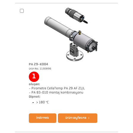
broşür CellaPort PT
Questionnaire Radiation Pyrometers
PA 29-K004
ürün No.: 1130896
1
oluşan:
- Pirometre CellaTemp PA 29 AF 21/L
- PA 83-010 montaj kombinasyonu
Dipnot:
> 180 °C
broşür CellaTemp PA
Questionnaire Radiation Pyrometers
İndirmek
ürün sayfasına