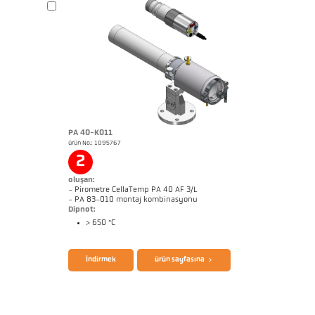
PA 40-K011
ürün No.: 1095767
Boyutçizim PA 20-K007
2
oluşan:
- Pirometre CellaTemp PA 40 AF 3/L
- PA 83-010 montaj kombinasyonu
Dipnot:
> 650 °C
broşür CellaTemp PA
Questionnaire Radiation Pyrometers
İndirmek
ürün sayfasına