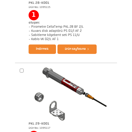
PKL 28-K001
ürün No.: 1095115
Başvururapor CellaInduction
Boyutçizim PKL 68-K002
1
oluşan:
- Pirometre CellaTemp PKL 28 BF 2/L
- Kuvars disk adaptörü PS 01/I AF 2
- Sabitleme köşebent seti PS 11/U
broşür CellaTemp PK PKF PKL
Questionnaire Radiation Pyrometers
- Kablo VK 02/L AF 1
İndirmek
ürün sayfasına
PKL 29-K001
ürün No.: 1095117
Başvururapor CellaInduction
Boyutçizim PKL 28-K001