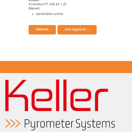
oluşan:
Pirometre PT 140 AF 1 /D
Dipnot:
Handhållen enhet
broşür CellaPort PT
Questionnaire Radiation Pyrometers
İndirmek
ürün sayfasına
Başvururapor CellaInduction