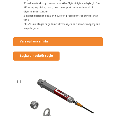
Sürekli ve süreksiz proseslerin sıcaklık ölçümü için yerleşik çözüm
Alüminyum, pirinç, bakır, bronz ve çıplak metallerde sıcaklık
ölçümü mümkündür
2 ms'den başlayan kısa yanıt süreleri proses kontrollerine olanak
tanır
PKL 29'un entegre engelleme filtresi sayesinde parazit radyasyona
karşı duyarsız
Varsayılana sıfırla
Başka bir sektör seçin