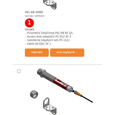
PKL 68-K002
ürün No.: 1095103
1
oluşan:
- Pirometre CellaTemp PKL 68 BF 2/L
- Kuvars disk adaptörü PS 01/I AF 2
- Sabitleme köşebent seti PS 11/U
broşür CellaTemp PK PKF PKL
Questionnaire Radiation Pyrometers
- Kablo VK 02/L AF 1
İndirmek
ürün sayfasına