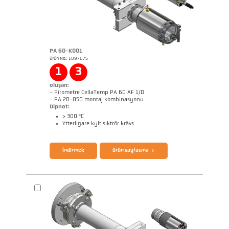
PA 60-K001
ürün No.: 1097075
Başvururapor Coninuous annealing line
Boyutçizim PA 40-K033
1
3
oluşan:
- Pirometre CellaTemp PA 60 AF 1/D
- PA 20-050 montaj kombinasyonu
Dipnot:
> 300 °C
Ytterligare kylt siktrör krävs
broşür CellaTemp PA
Questionnaire Radiation Pyrometers
İndirmek
ürün sayfasına