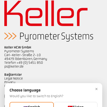
Başvururapor Coninuous annealing line
Boyutçizim PA 28-K002
Keller HCW GmbH
Pyrometer Systems
Carl-Keller-Straße 2-10
49479 Ibbenbüren, Germany
Telefon +49 (0) 5451 850
ps@keller.de
Bağlantılar
Legal Notice
Privacy
GTC
×
Choose language
Would you like to switch to English?