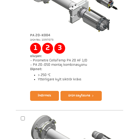
PA 20-K004
ürün No.: 1097073
1
2
3
oluşan:
- Pirometre CellaTemp PA 20 AF 1/D
- PA 20-050 montaj kombinasyonu
Dipnot:
> 250 °C
Ytterligare kylt siktrör krävs
broşür CellaTemp PA
Questionnaire Radiation Pyrometers
İndirmek
ürün sayfasına