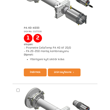
PA 40-K033
ürün No.: 1127216
Başvururapor Coninuous annealing line
Boyutçizim PA 20-K004
1
2
oluşan:
- Pirometre CellaTemp PA 40 AF 20/D
- PA 20-050 montaj kombinasyonu
Dipnot:
Ytterligare kylt siktrör krävs
broşür CellaTemp PA
Questionnaire Radiation Pyrometers
İndirmek
ürün sayfasına