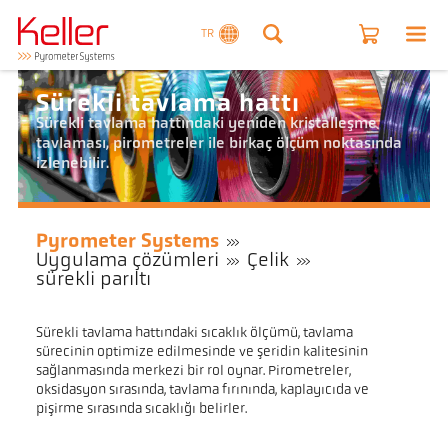
TR
Sürekli tavlama hattı
Sürekli tavlama hattındaki yeniden kristalleşme
tavlaması, pirometreler ile birkaç ölçüm noktasında
izlenebilir.
Pyrometer Systems
Uygulama çözümleri
Çelik
sürekli parıltı
Sürekli tavlama hattındaki sıcaklık ölçümü, tavlama
sürecinin optimize edilmesinde ve şeridin kalitesinin
sağlanmasında merkezi bir rol oynar. Pirometreler,
oksidasyon sırasında, tavlama fırınında, kaplayıcıda ve
pişirme sırasında sıcaklığı belirler.