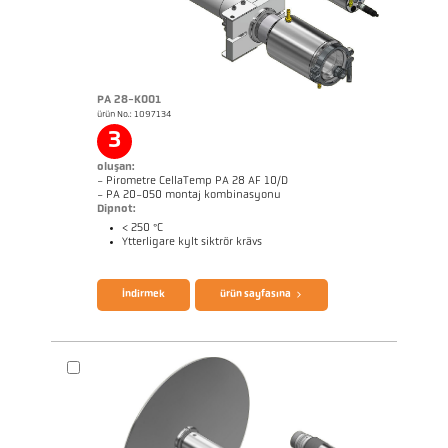
PA 28-K001
ürün No.: 1097134
Başvururapor Coninuous annealing line
Boyutçizim PA 60-K001
3
oluşan:
- Pirometre CellaTemp PA 28 AF 10/D
- PA 20-050 montaj kombinasyonu
Dipnot:
< 250 °C
Ytterligare kylt siktrör krävs
broşür CellaTemp PA
Questionnaire Radiation Pyrometers
İndirmek
ürün sayfasına