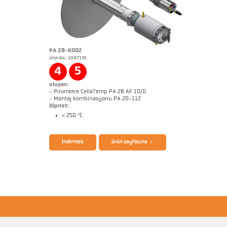
PA 28-K002
ürün No.: 1097135
Başvururapor Coninuous annealing line
Boyutçizim PA 28-K001
4
5
oluşan:
- Pirometre CellaTemp PA 28 AF 10/D
- Montaj kombinasyonu PA 20-112
Dipnot:
< 250 °C
broşür CellaTemp PA
Questionnaire Radiation Pyrometers
İndirmek
ürün sayfasına