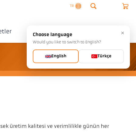
TR
tler
Şirket
İletişim
×
Choose language
Would you like to switch to English?
English
Türkçe
sek üretim kalitesi ve verimlilikle günün her