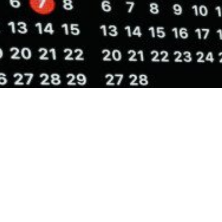
ler HCW GmbH
Bağlantılar