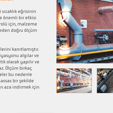
 sıcaklık eğrisinin
e önemli bir etkisi
rolü için, malzeme
ydeden doğru ölçüm
erini kanıtlamıştır.
dyasyonu algılar ve
ik olarak yapılır ve
z. Ölçüm birkaç
reler bu nedenle
ssas bir şekilde
n aza indirmek için