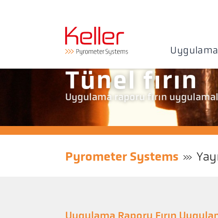
Uygulama
Tünel fırın
Uygulama raporu fırın uygulamal
Pyrometer Systems
Yay
Uygulama Raporu Fırın Uygula