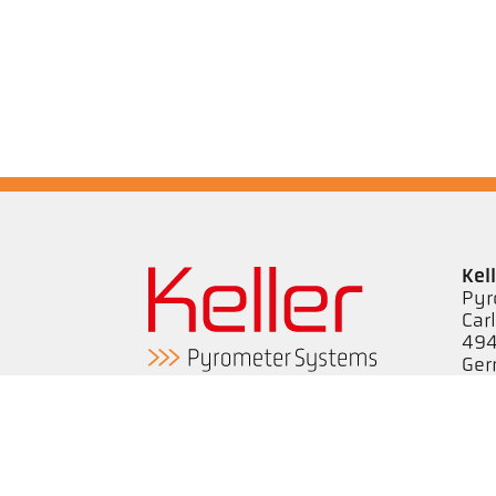
Kel
Pyr
Car
494
Ge
Tel
ps@