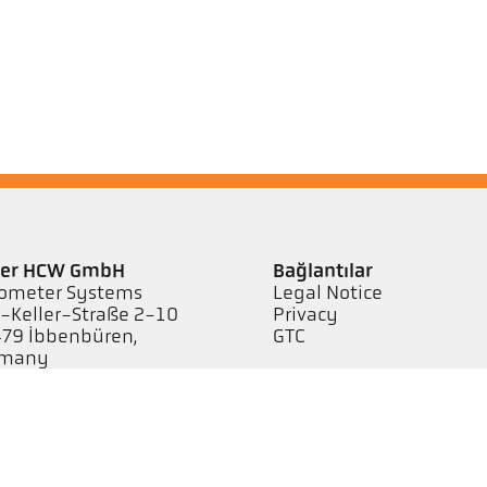
ler HCW GmbH
Bağlantılar
ometer Systems
Legal Notice
l-Keller-Straße 2-10
Privacy
79 Ibbenbüren,
GTC
rmany
efon +49 (0) 5451 850
keller.de