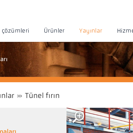
 çözümleri
Ürünler
Yayınlar
Hizme
arı
ınlar
Tünel fırın
maları