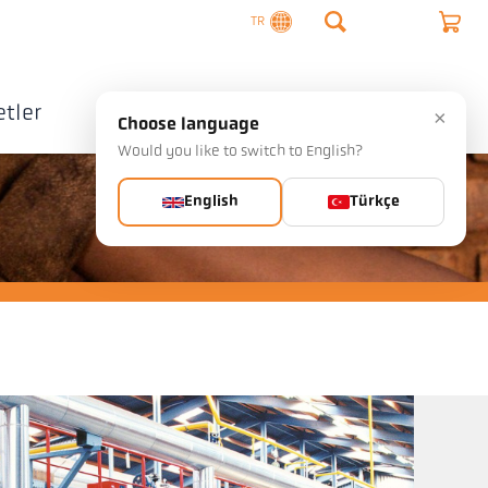
TR
tler
Şirket
İletişim
×
Choose language
Would you like to switch to English?
English
Türkçe