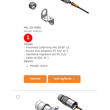
PKL 29-K001
ürün No.: 1095117
1
oluşan:
- Pirometre CellaTemp PKL 29 BF 1/L
- Kuvars disk adaptörü PS 01/I AF 2
- Sabitleme köşebent seti PS 11/U
- Kablo VK 02/L AF 1
Dipnot:
Mesafe <0,4m
broşür CellaTemp PK PKF PKL
Questionnaire Radiation Pyrometers
İndirmek
ürün sayfasına