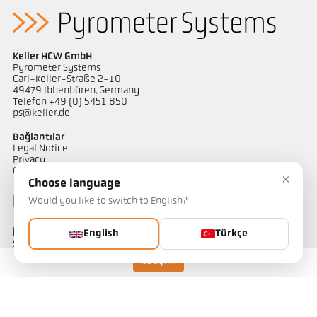
Keller HCW GmbH
Pyrometer Systems
Carl-Keller-Straße 2-10
49479 Ibbenbüren, Germany
Telefon +49 (0) 5451 850
ps@keller.de
Bağlantılar
Legal Notice
Privacy
GTC
×
Choose language
Would you like to switch to English?
İletişim
English
Türkçe
Sıcaklık ölçüm çözümlerimiz hakkında sorularınız mı var?
Ekibimiz size yardımcı olmaktan memnuniyet duyacaktır.
İletişim
Bize ulaşın