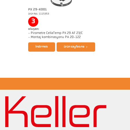
PX 29-K001
ürün No.: 1115353
Başvururapor Alüminyum
Boyutçizim PX 60-K001
3
oluşan:
- Pirometre CellaTemp PX 29 AF 23/C
broşür CellaTemp PX
Questionnaire Radiation Pyrometers
- Montaj kombinasyonu PA 20-122
İndirmek
ürün sayfasına
Başvururapor Alüminyum
Boyutçizim PX 29-K001