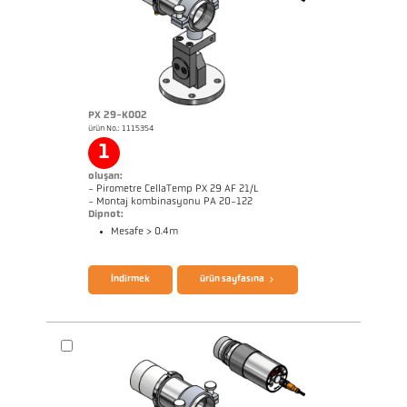
PX 29-K002
ürün No.: 1115354
Başvururapor Alüminyum
Boyutçizim PKL 29-K001
1
oluşan:
- Pirometre CellaTemp PX 29 AF 21/L
- Montaj kombinasyonu PA 20-122
Dipnot:
Mesafe > 0.4m
broşür CellaTemp PX
Questionnaire Radiation Pyrometers
İndirmek
ürün sayfasına