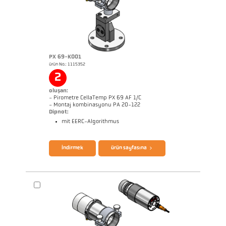
PX 69-K001
ürün No.: 1115352
Başvururapor Alüminyum
Boyutçizim PX 29-K002
2
oluşan:
- Pirometre CellaTemp PX 69 AF 1/C
- Montaj kombinasyonu PA 20-122
Dipnot:
mit EERC-Algorithmus
broşür CellaTemp PX
Questionnaire Radiation Pyrometers
İndirmek
ürün sayfasına