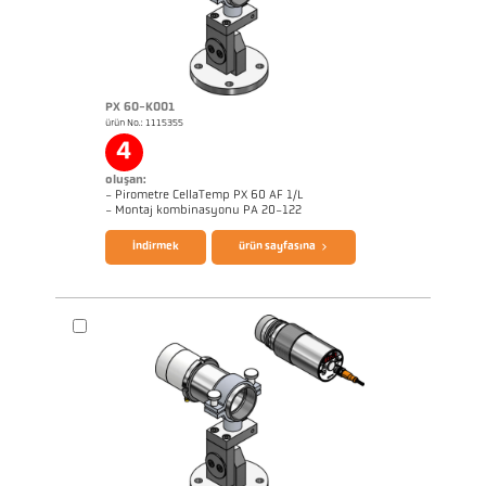
PX 60-K001
ürün No.: 1115355
Başvururapor Alüminyum
Boyutçizim PX 69-K001
4
oluşan:
- Pirometre CellaTemp PX 60 AF 1/L
broşür CellaTemp PX
Questionnaire Radiation Pyrometers
- Montaj kombinasyonu PA 20-122
İndirmek
ürün sayfasına