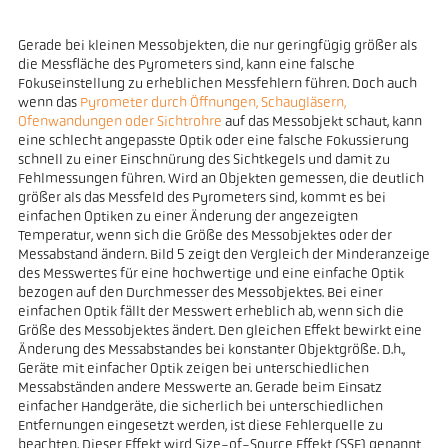
Gerade bei kleinen Messobjekten, die nur geringfügig größer als
die Messfläche des Pyrometers sind, kann eine falsche
Fokuseinstellung zu erheblichen Messfehlern führen. Doch auch
wenn das
Pyrometer durch Öffnungen, Schaugläsern,
Ofenwandungen oder Sichtrohre
auf das Messobjekt schaut, kann
eine schlecht angepasste Optik oder eine falsche Fokussierung
schnell zu einer Einschnürung des Sichtkegels und damit zu
Fehlmessungen führen. Wird an Objekten gemessen, die deutlich
größer als das Messfeld des Pyrometers sind, kommt es bei
einfachen Optiken zu einer Änderung der angezeigten
Temperatur, wenn sich die Größe des Messobjektes oder der
Messabstand ändern. Bild 5 zeigt den Vergleich der Minderanzeige
des Messwertes für eine hochwertige und eine einfache Optik
bezogen auf den Durchmesser des Messobjektes. Bei einer
einfachen Optik fällt der Messwert erheblich ab, wenn sich die
Größe des Messobjektes ändert. Den gleichen Effekt bewirkt eine
Änderung des Messabstandes bei konstanter Objektgröße. D.h.,
Geräte mit einfacher Optik zeigen bei unterschiedlichen
Messabständen andere Messwerte an. Gerade beim Einsatz
einfacher Handgeräte, die sicherlich bei unterschiedlichen
Entfernungen eingesetzt werden, ist diese Fehlerquelle zu
beachten. Dieser Effekt wird Size-of-Source Effekt (SSE) genannt