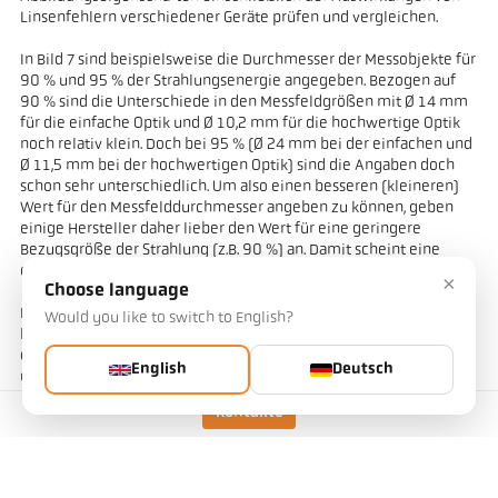
Linsenfehlern verschiedener Geräte prüfen und vergleichen.
In Bild 7 sind beispielsweise die Durchmesser der Messobjekte für
90 % und 95 % der Strahlungsenergie angegeben. Bezogen auf
90 % sind die Unterschiede in den Messfeldgrößen mit Ø 14 mm
für die einfache Optik und Ø 10,2 mm für die hochwertige Optik
noch relativ klein. Doch bei 95 % (Ø 24 mm bei der einfachen und
Ø 11,5 mm bei der hochwertigen Optik) sind die Angaben doch
schon sehr unterschiedlich. Um also einen besseren (kleineren)
Wert für den Messfelddurchmesser angeben zu können, geben
einige Hersteller daher lieber den Wert für eine geringere
Bezugsgröße der Strahlung (z.B. 90 %) an. Damit scheint eine
einfache Optik deutlich besser zu sein, als sie in Wirklichkeit ist.
×
Choose language
Bei Pyrometern mit Pilotlicht, Videokamera oder Durchblickvisier
Would you like to switch to English?
lässt sich mit dem Test gleichzeitig feststellen, ob der Abstand
des Scharfpunktes vom Messfeld und vom Sichtfeld identisch ist
English
Deutsch
und ob die Messfeldmarkierung auch tatsächlich mit der Position
und Größe der Messfläche des Pyrometers übereinstimmt.
Kontakte