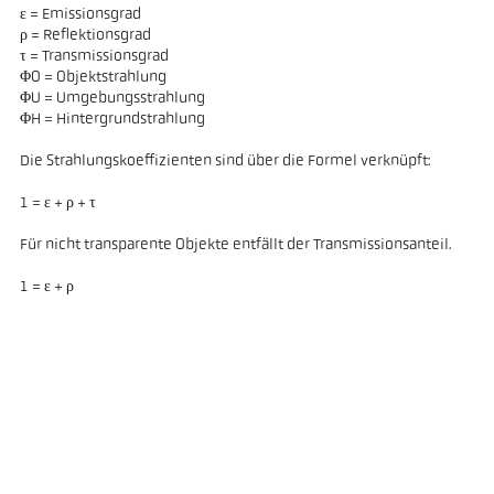
ε = Emissionsgrad
ρ = Reflektionsgrad
τ = Transmissionsgrad
ΦO = Objektstrahlung
ΦU = Umgebungsstrahlung
ΦH = Hintergrundstrahlung
Die Strahlungskoeffizienten sind über die Formel verknüpft:
1 = ε + ρ + τ
Für nicht transparente Objekte entfällt der Transmissionsanteil.
1 = ε + ρ