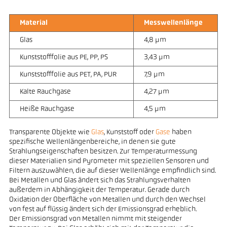
Material
Messwellenlänge
Glas
4,8 µm
Kunststofffolie aus PE, PP, PS
3,43 µm
Kunststofffolie aus PET, PA, PUR
7,9 µm
Kalte Rauchgase
4,27 µm
Heiße Rauchgase
4,5 µm
Transparente Objekte wie
Glas
, Kunststoff oder
Gase
haben
spezifische Wellenlängenbereiche, in denen sie gute
Strahlungseigenschaften besitzen. Zur Temperaturmessung
dieser Materialien sind Pyrometer mit speziellen Sensoren und
Filtern auszuwählen, die auf dieser Wellenlänge empfindlich sind.
Bei Metallen und Glas ändert sich das Strahlungsverhalten
außerdem in Abhängigkeit der Temperatur. Gerade durch
Oxidation der Oberfläche von Metallen und durch den Wechsel
von fest auf flüssig ändert sich der Emissionsgrad erheblich.
Der Emissionsgrad von Metallen nimmt mit steigender