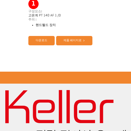
1
구성요소:
고온계 PT 140 AF 1 /D
주의 :
핸드헬드 장치
제품 카다로그 CellaPort PT
Questionnaire Radiation Pyrometers
다운로드
제품 페이지로
Application Note CellaInduction