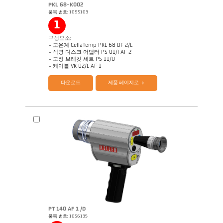
PKL 68-K002
품목 번호: 1095103
1
구성요소:
- 고온계 CellaTemp PKL 68 BF 2/L
- 석영 디스크 어댑터 PS 01/I AF 2
- 고정 브래킷 세트 PS 11/U
제품 카다로그 CellaTemp PK PKF PKL
Questionnaire Radiation Pyrometers
- 케이블 VK 02/L AF 1
다운로드
제품 페이지로
PT 140 AF 1 /D
품목 번호: 1056135
Application Note CellaInduction
도면 PKL 68-K002