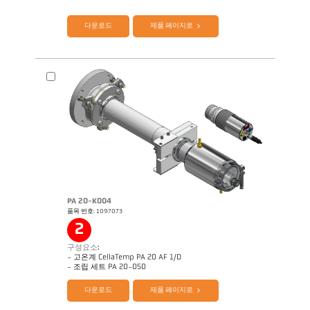
다운로드
제품 페이지로
PA 20-K004
품목 번호: 1097073
도면 PA 10-K001
2
구성요소:
- 고온계 CellaTemp PA 20 AF 1/D
제품 카다로그 Cellatemp PA
Questionnaire Radiation Pyrometers
- 조립 세트 PA 20-050
다운로드
제품 페이지로