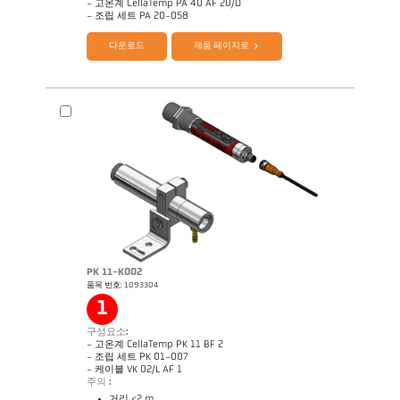
- 고온계 CellaTemp PA 40 AF 20/D
제품 카다로그 Cellatemp PA
Questionnaire Radiation Pyrometers
- 조립 세트 PA 20-058
다운로드
제품 페이지로
PK 11-K002
품목 번호: 1093304
도면 PA 40-K012
1
구성요소:
- 고온계 CellaTemp PK 11 BF 2
- 조립 세트 PK 01-007
- 케이블 VK 02/L AF 1
주의 :
거리 <2 m