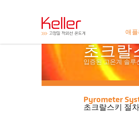
애플
초크랄
입증된 고온계 솔루
Pyrometer Sys
초크랄스키 절