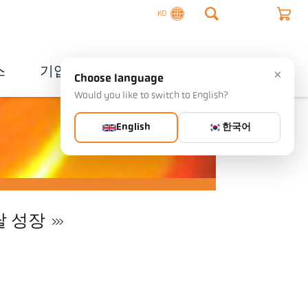
KO
스
기업
연락처
×
Choose language
Would you like to switch to English?
English
한국어
 성장