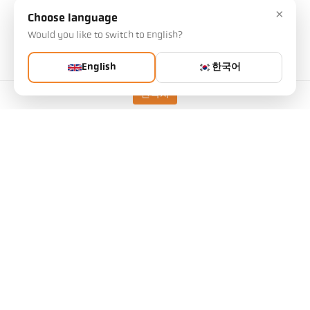
×
Choose language
Would you like to switch to English?
English
한국어
연락처
소결 공장