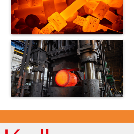
단조
자유형 단조