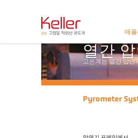
애플
열간 
고온계는 열간 압연
Pyrometer Sys
압연기 프레임에서