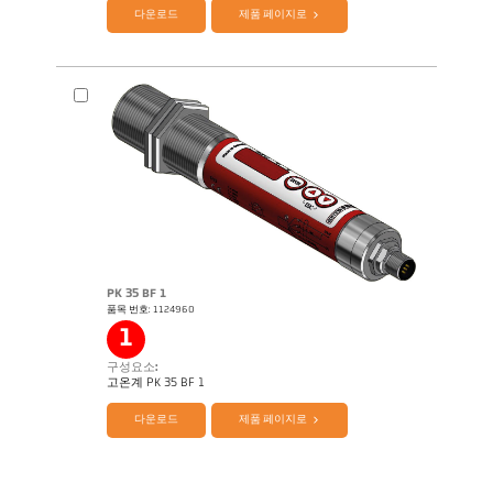
다운로드
제품 페이지로
PK 35 BF 1
품목 번호: 1124960
Application Note Semiconductor industry
1
구성요소:
제품 카다로그 CellaTemp PK PKF PKL
Questionnaire Radiation Pyrometers
고온계 PK 35 BF 1
다운로드
제품 페이지로