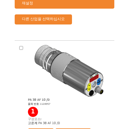
재설정
다른 산업을 선택하십시오
PA 38 AF 10 /D
품목 번호: 1124957
1
구성요소:
제품 카다로그 Cellatemp PA
Questionnaire Radiation Pyrometers
고온계 PA 38 AF 10 /D