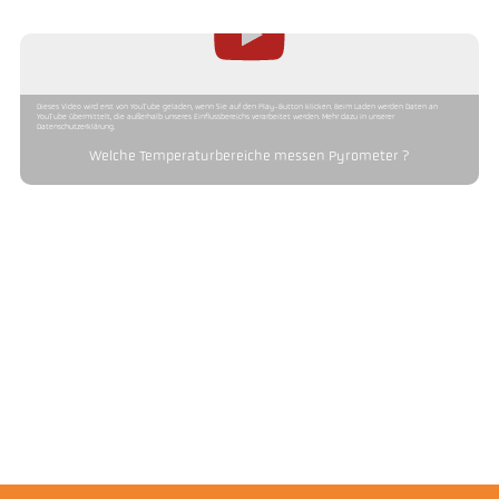
Dieses Video wird erst von YouTube geladen, wenn Sie auf den Play-Button klicken. Beim Laden werden Daten an
YouTube übermittelt, die außerhalb unseres Einflussbereichs verarbeitet werden. Mehr dazu in unserer
Datenschutzerklärung.
Welche Temperaturbereiche messen Pyrometer ?